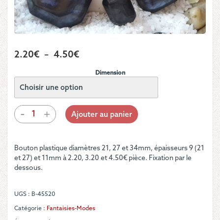
Plage
2.20
€
–
4.50
€
de
Dimension
prix :
2.20€
à
quantité
-
+
Ajouter au panier
de
4.50€
Bouton
octogonal
Bouton plastique diamètres 21, 27 et 34mm, épaisseurs 9 (21
marine
et 27) et 11mm à 2.20, 3.20 et 4.50€ pièce. Fixation par le
aux
dessous.
bords
biseautés
UGS :
B-45520
Catégorie :
Fantaisies-Modes