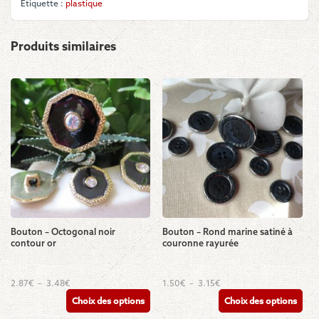
Étiquette :
plastique
Produits similaires
Bouton – Octogonal noir
Bouton – Rond marine satiné à
contour or
couronne rayurée
Ce
Ce
Plage
Plage
2.87
€
–
3.48
€
1.50
€
–
3.15
€
de
de
produit
produit
Choix des options
Choix des options
prix :
prix :
a
a
2.87€
1.50€