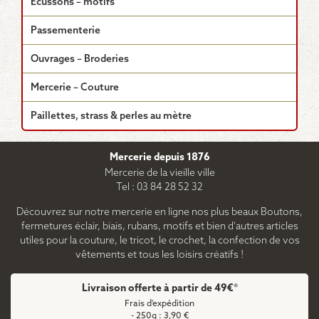
Écussons – motifs
Passementerie
Ouvrages – Broderies
Mercerie – Couture
Paillettes, strass & perles au mètre
Mercerie depuis 1876
Mercerie de la vieille ville
Tel : 03 84 28 52 32
Découvrez sur notre mercerie en ligne nos plus beaux Boutons,
fermetures éclair, biais, rubans, motifs et bien d'autres articles
utiles pour la couture, le tricot, le crochet, la confection de vos
vêtements et tous les loisirs créatifs !
Livraison offerte à partir de 49€*
Frais d'expédition
- 250g : 3,90 €