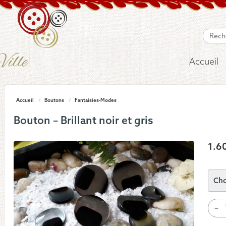
Accueil
Accueil
/
Boutons
/
Fantaisies-Modes
Bouton – Brillant noir et gris
1.6
quan
-
de
Bou