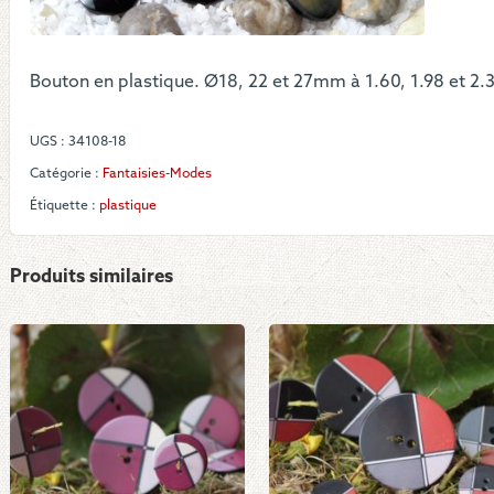
-
Brill
noir
Bouton en plastique. Ø18, 22 et 27mm à 1.60, 1.98 et 2.3
et
gris
UGS :
34108-18
Catégorie :
Fantaisies-Modes
Étiquette :
plastique
Produits similaires