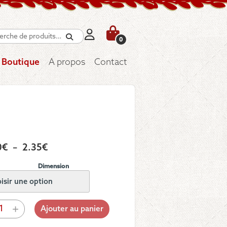
Recherche
0
Boutique
A propos
Contact
Plage
0
€
–
2.35
€
de
Dimension
prix :
1.60€
à
tité
+
Ajouter au panier
2.35€
ton