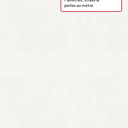
Paillettes, strass &
perles au mètre