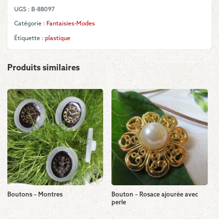
courbes
UGS :
B-88097
dorées
Catégorie :
Fantaisies-Modes
Étiquette :
plastique
Produits similaires
Boutons – Montres
Bouton – Rosace ajourée avec
perle