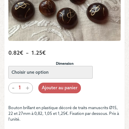
Plage
0.82
€
–
1.25
€
de
Dimension
prix :
0.82€
à
quantité
-
+
Ajouter au panier
de
1.25€
Bouton
-
Bouton brillant en plastique décoré de traits manuscrits Ø15,
Bombé
22 et 27mm à 0,82, 1,05 et 1,25€. Fixation par dessous. Prix à
imitation
l'unité.
corne
avec