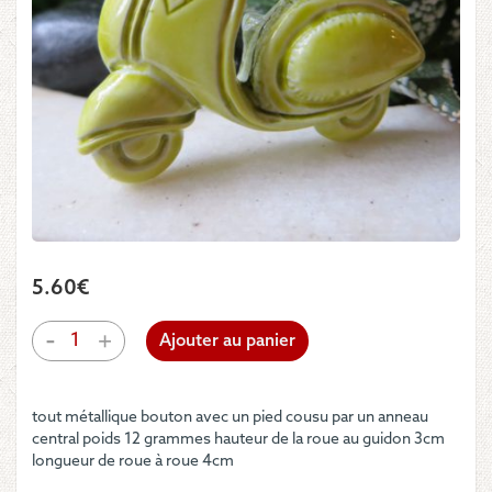
5.60
€
quantité
-
+
Ajouter au panier
de
Bouton
-
tout métallique bouton avec un pied cousu par un anneau
Vespa
central poids 12 grammes hauteur de la roue au guidon 3cm
longueur de roue à roue 4cm