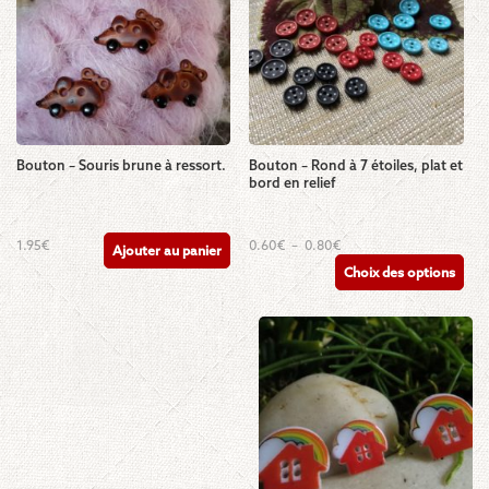
Bouton – Souris brune à ressort.
Bouton – Rond à 7 étoiles, plat et
bord en relief
Ce
Plage
1.95
€
0.60
€
–
0.80
€
Ajouter au panier
de
produit
Choix des options
prix :
a
0.60€
plusieurs
à
0.80€
variations.
Les
options
peuvent
être
choisies
sur
la