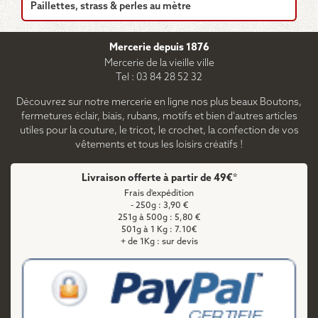
Paillettes, strass & perles au mètre
Mercerie depuis 1876
Mercerie de la vieille ville
Tel : 03 84 28 52 32
Découvrez sur notre mercerie en ligne nos plus beaux Boutons,
fermetures éclair, biais, rubans, motifs et bien d'autres articles
utiles pour la couture, le tricot, le crochet, la confection de vos
vêtements et tous les loisirs créatifs !
Livraison offerte à partir de 49€*
Frais d'expédition
- 250g : 3,90 €
251g à 500g : 5,80 €
501g à 1 Kg : 7.10€
+ de 1Kg : sur devis