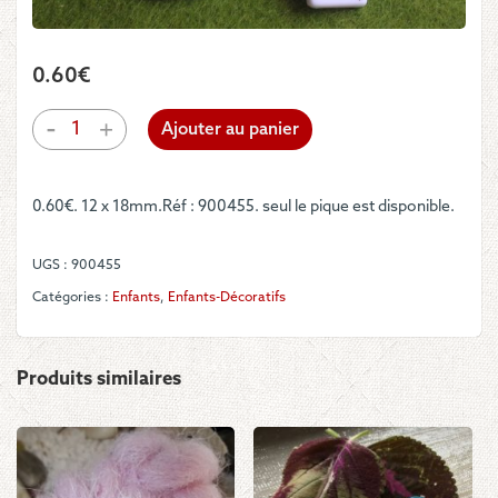
0.60
€
quantité
-
+
Ajouter au panier
de
Boutons
-
0.60€. 12 x 18mm.Réf : 900455. seul le pique est disponible.
Cartes
à
jouer
UGS :
900455
Catégories :
Enfants
,
Enfants-Décoratifs
Produits similaires