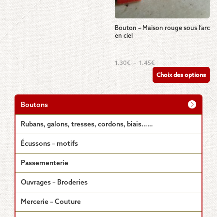
page
du
produit
Bouton – Maison rouge sous l’arc
en ciel
Ce
Plage
1.30
€
–
1.45
€
de
produit
Choix des options
prix :
a
1.30€
plusieurs
à
1.45€
variations.
Boutons
Les
options
Rubans, galons, tresses, cordons, biais……
peuvent
être
Écussons – motifs
choisies
sur
Passementerie
la
page
Ouvrages – Broderies
du
produit
Mercerie – Couture