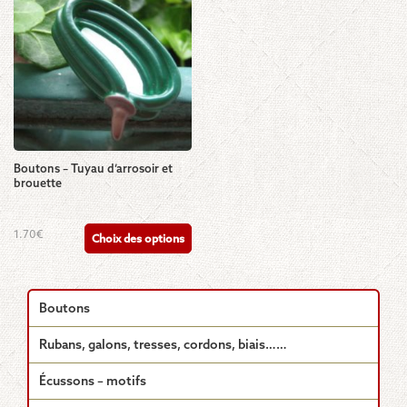
variations.
Les
options
peuvent
être
choisies
sur
la
page
du
Boutons – Tuyau d’arrosoir et
produit
brouette
Ce
1.70
€
Choix des options
produit
a
plusieurs
variations.
Boutons
Les
options
Rubans, galons, tresses, cordons, biais……
peuvent
être
Écussons – motifs
choisies