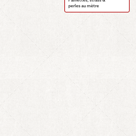
Paillettes, strass &
perles au mètre