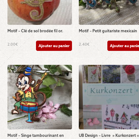
Motif – Clé de sol brodée fil or.
Motif – Petit guitariste mexicain
2.00
€
2.40
€
Ajouter au panier
Ajouter au pani
Motif – Singe tambourinant en
UB Design – Livre » Kurkonzert 