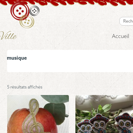
Accueil
musique
Trié
5 résultats affichés
du
plus
récent
au
plus
ancien