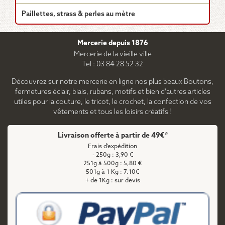
Paillettes, strass & perles au mètre
Mercerie depuis 1876
Mercerie de la vieille ville
Tel : 03 84 28 52 32
Découvrez sur notre mercerie en ligne nos plus beaux Boutons,
fermetures éclair, biais, rubans, motifs et bien d'autres articles
utiles pour la couture, le tricot, le crochet, la confection de vos
vêtements et tous les loisirs créatifs !
Livraison offerte à partir de 49€*
Frais d'expédition
- 250g : 3,90 €
251g à 500g : 5,80 €
501g à 1 Kg : 7.10€
+ de 1Kg : sur devis