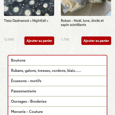
Tissu Dashwood « Nightfall »
Ruban – Noël, lune, étoile et
sapin scintillants
12.00
€
1.70
€
Ajouter au panier
Ajouter au panier
Boutons
Rubans, galons, tresses, cordons, biais……
Écussons – motifs
Passementerie
Ouvrages – Broderies
Mercerie – Couture