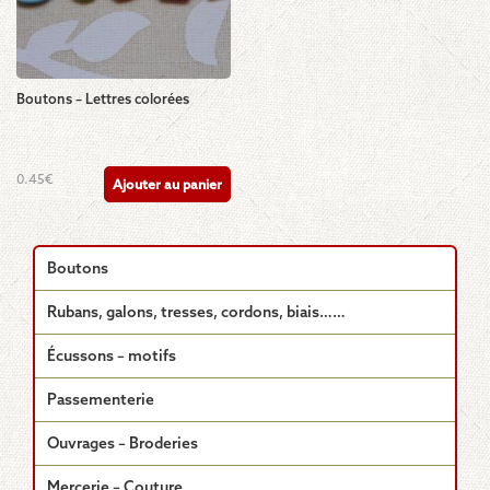
Boutons – Lettres colorées
0.45
€
Ajouter au panier
Boutons
Rubans, galons, tresses, cordons, biais……
Écussons – motifs
Passementerie
Ouvrages – Broderies
Mercerie – Couture