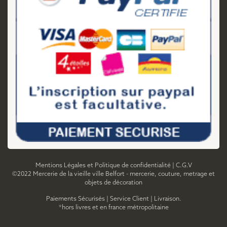
Mentions Légales et Politique de confidentialité
|
C.G.V
©2022 Mercerie de la vieille ville Belfort - mercerie, couture, metrage et
objets de décoration
Paiements Sécurisés
|
Service Client
|
Livraison.
*hors livres et en france métropolitaine