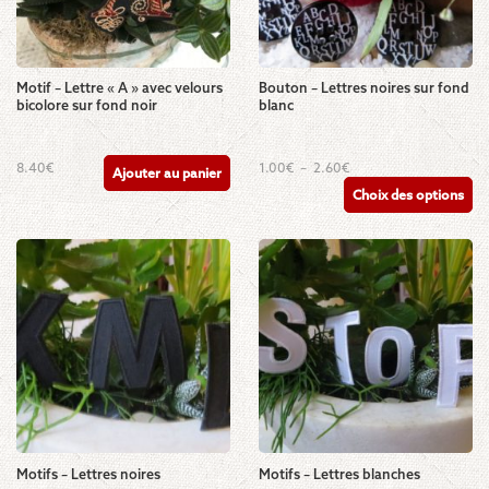
Motif – Lettre « A » avec velours
Bouton – Lettres noires sur fond
bicolore sur fond noir
blanc
Ce
Plage
8.40
€
1.00
€
–
2.60
€
Ajouter au panier
de
produit
Choix des options
prix :
a
1.00€
plusieurs
à
2.60€
variations.
Les
options
peuvent
être
choisies
sur
la
page
du
produit
Motifs – Lettres noires
Motifs – Lettres blanches