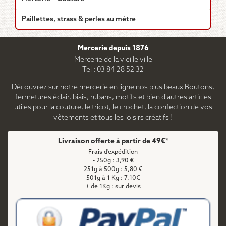
Paillettes, strass & perles au mètre
Mercerie depuis 1876
Mercerie de la vieille ville
Tel : 03 84 28 52 32
Découvrez sur notre mercerie en ligne nos plus beaux Boutons,
fermetures éclair, biais, rubans, motifs et bien d'autres articles
utiles pour la couture, le tricot, le crochet, la confection de vos
vêtements et tous les loisirs créatifs !
Livraison offerte à partir de 49€*
Frais d'expédition
- 250g : 3,90 €
251g à 500g : 5,80 €
501g à 1 Kg : 7.10€
+ de 1Kg : sur devis