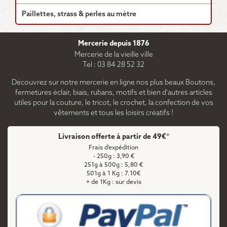
Paillettes, strass & perles au mètre
Mercerie depuis 1876
Mercerie de la vieille ville
Tel : 03 84 28 52 32
Découvrez sur notre mercerie en ligne nos plus beaux Boutons,
fermetures éclair, biais, rubans, motifs et bien d'autres articles
utiles pour la couture, le tricot, le crochet, la confection de vos
vêtements et tous les loisirs créatifs !
Livraison offerte à partir de 49€*
Frais d'expédition
- 250g : 3,90 €
251g à 500g : 5,80 €
501g à 1 Kg : 7.10€
+ de 1Kg : sur devis