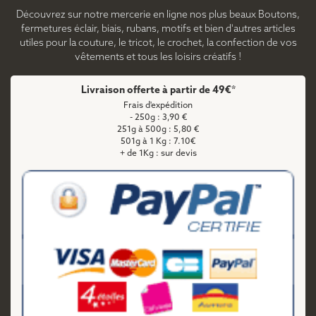
Découvrez sur notre mercerie en ligne nos plus beaux Boutons,
fermetures éclair, biais, rubans, motifs et bien d'autres articles
utiles pour la couture, le tricot, le crochet, la confection de vos
vêtements et tous les loisirs créatifs !
Livraison offerte à partir de 49€*
Frais d'expédition
- 250g : 3,90 €
251g à 500g : 5,80 €
501g à 1 Kg : 7.10€
+ de 1Kg : sur devis