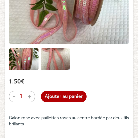
1.50
€
quantité
-
+
Ajouter au panier
de
Galon
rose
Galon rose avec paillettes roses au centre bordée par deux fils
à
brillants
paillettes