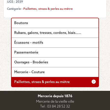
UGS :
2039
Catégorie :
Paillettes, strass & perles au mètre
Boutons
Rubans, galons, tresses, cordons, biais……
Écussons – motifs
Passementerie
Ouvrages – Broderies
Mercerie – Couture
Paillettes, strass & perles au mètre
Mercerie depuis 1876
Mercerie de la vieille ville
Tel : 03 84 28 52 32