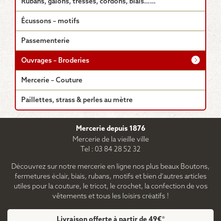
Rubans, galons, tresses, cordons, biais……
Écussons – motifs
Passementerie
Ouvrages – Broderies
Mercerie – Couture
Paillettes, strass & perles au mètre
Mercerie depuis 1876
Mercerie de la vieille ville
Tel : 03 84 28 52 32
Découvrez sur notre mercerie en ligne nos plus beaux Boutons,
fermetures éclair, biais, rubans, motifs et bien d'autres articles
utiles pour la couture, le tricot, le crochet, la confection de vos
vêtements et tous les loisirs créatifs !
Livraison offerte à partir de 49€*