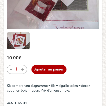
10.00
€
quantité
-
+
Ajouter au panier
de
UB
Design
Kit comprenant diagramme + fils + aiguille toiles + décor
-
coeur en bois + ruban. Prix d'un ensemble.
Kit
"Weihnachtspost"
UGS :
E-1028M