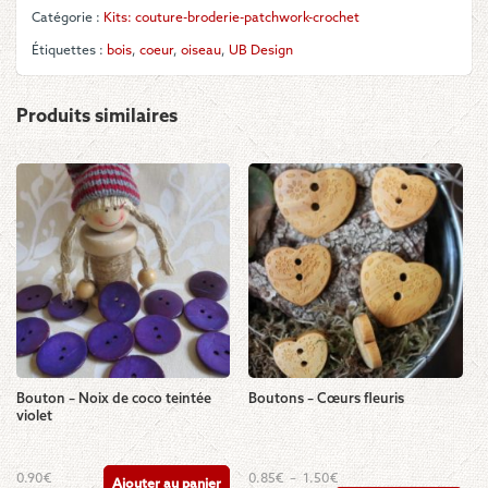
Catégorie :
Kits: couture-broderie-patchwork-crochet
Étiquettes :
bois
,
coeur
,
oiseau
,
UB Design
Produits similaires
Bouton – Noix de coco teintée
Boutons – Cœurs fleuris
violet
Ce
Plage
0.90
€
0.85
€
–
1.50
€
Ajouter au panier