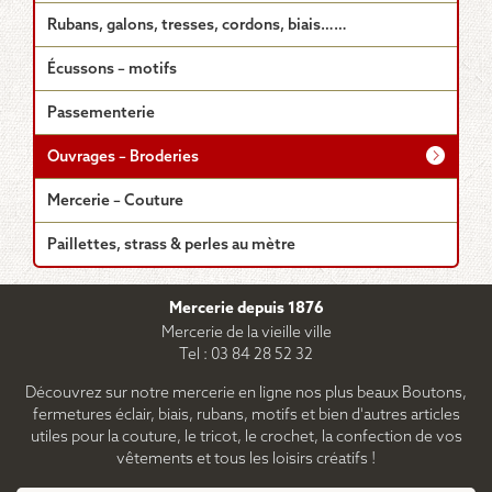
Rubans, galons, tresses, cordons, biais……
Écussons – motifs
Passementerie
Ouvrages – Broderies
Mercerie – Couture
Paillettes, strass & perles au mètre
Mercerie depuis 1876
Mercerie de la vieille ville
Tel : 03 84 28 52 32
Découvrez sur notre mercerie en ligne nos plus beaux Boutons,
fermetures éclair, biais, rubans, motifs et bien d'autres articles
utiles pour la couture, le tricot, le crochet, la confection de vos
vêtements et tous les loisirs créatifs !