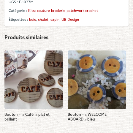
UGS :
E-1027M
Wald"
Catégorie :
Kits: couture-broderie-patchwork-crochet
Étiquettes :
bois
,
chalet
,
sapin
,
UB Design
Produits similaires
Bouton – » Café » plat et
Bouton – « WELCOME
brillant
ABOARD » bleu