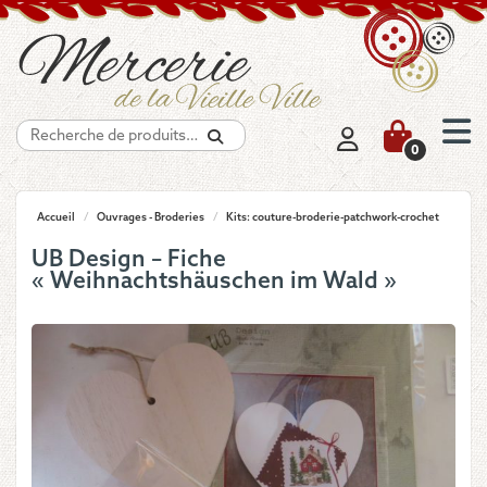
Recherche
0
Accueil
/
Ouvrages - Broderies
/
Kits: couture-broderie-patchwork-crochet
UB Design – Fiche
« Weihnachtshäuschen im Wald »