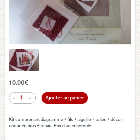
10.00
€
quantité
-
+
Ajouter au panier
de
UB
Design
Kit comprenant diagramme + fils + aiguille + toiles + décor
-
coeur en bois + ruban. Prix d'un ensemble.
Fiche
"Weihnachtshäuschen
im