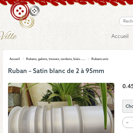
Accueil
Accueil
/
Rubans, galons, tresses, cordons, biais......
/
Rubans unis
Ruban – Satin blanc de 2 à 95mm
0.4
quan
-
de
Rub