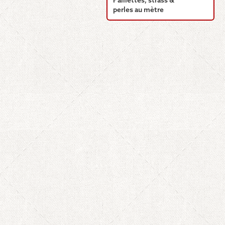
Paillettes, strass &
perles au mètre