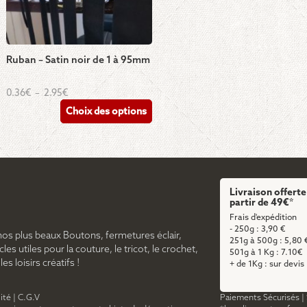
Ruban – Satin noir de 1 à 95mm
Ce
Plage
0.36
€
–
2.95
€
de
produit
Choix des options
prix :
a
0.36€
à
plusieurs
2.95€
variations.
Les
options
Livraison offerte
peuvent
partir de 49€*
être
Frais d'expédition
- 250g : 3,90 €
choisies
nos plus beaux Boutons, fermetures éclair,
251g à 500g : 5,80 
sur
cles utiles pour la couture, le tricot, le crochet,
501g à 1 Kg : 7.10€
s loisirs créatifs !
la
+ de 1Kg : sur devis
page
du
ité
|
C.G.V
Paiements Sécurisés
|