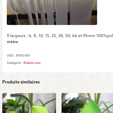
-
Sati
blan
de
2
à
95
9 largeurs : 6, 8, 10, 15, 25, 38, 50, 66 et 95mm 100%po
mètre
UGS :
300G-001
Catégorie :
Rubans unis
Produits similaires