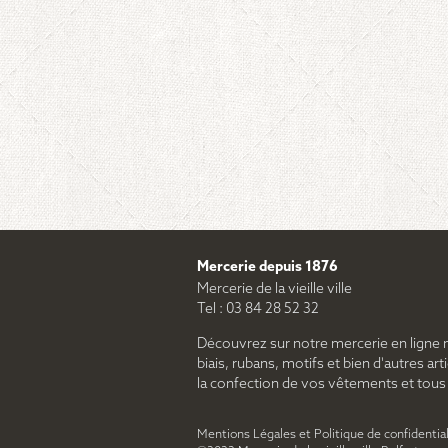
Mercerie depuis 1876
Mercerie de la vieille ville
Tel : 03 84 28 52 32
Découvrez sur notre mercerie en ligne 
biais, rubans, motifs et bien d'autres arti
la confection de vos vêtements et tous le
Mentions Légales et Politique de confidential