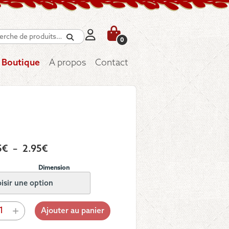
Recherche
0
Boutique
A propos
Contact
Plage
5
€
–
2.95
€
de
Dimension
prix :
0.45€
à
tité
+
Ajouter au panier
2.95€
an