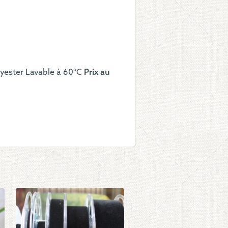
n
c
mm
lyester Lavable à 60°C
Prix au