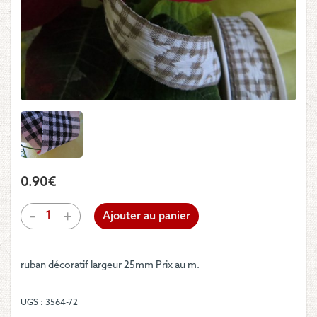
0.90
€
quantité
-
+
Ajouter au panier
de
Ruban
-
ruban décoratif largeur 25mm Prix au m.
Etoiles
blanches
sur
UGS :
3564-72
vichy