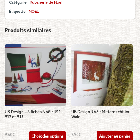
beige
Catégorie :
Rubanerie de Noel
Étiquette :
NOEL
Produits similaires
UB Design – 3 fiches Noël : 911,
UB Design 966 : Mitternacht im
912 et 913
Wald
Ce
9.60
€
9.90
€
Choix des options
Ajouter au panier
produit