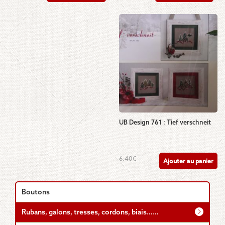
a
plusieurs
variations.
Les
options
peuvent
être
choisies
sur
la
page
du
UB Design 761 : Tief verschneit
produit
6.40
€
Ajouter au panier
Boutons
Rubans, galons, tresses, cordons, biais……