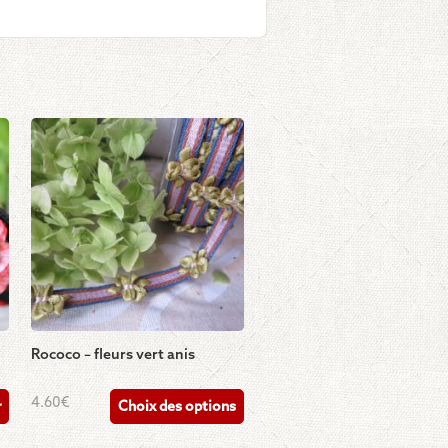
Rococo – fleurs vert anis
Ce
4.60
€
r
Choix des options
produit
a