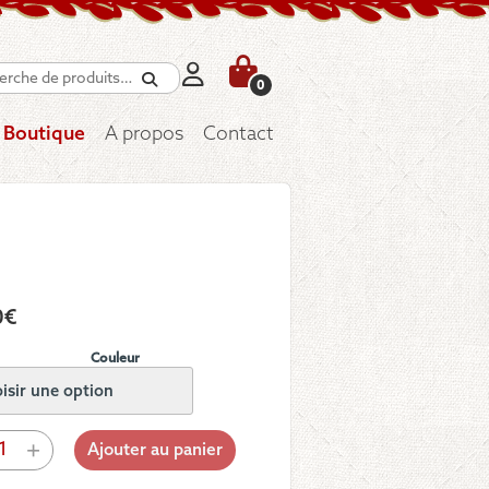
Recherche
0
Boutique
A propos
Contact
0
€
Couleur
tité
+
Ajouter au panier
n