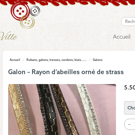
Accueil
Accueil
/
Rubans, galons, tresses, cordons, biais......
/
Galons
Galon – Rayon d’abeilles orné de strass
5.5
quan
-
de
Galo