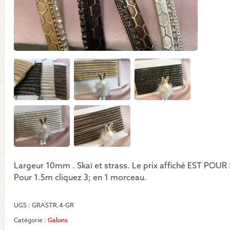
-
Rayo
d'abe
orné
de
stra
Largeur 10mm . Skaï et strass. Le prix affiché EST POUR
Pour 1.5m cliquez 3; en 1 morceau.
UGS :
GRASTR.4-GR
Catégorie :
Galons