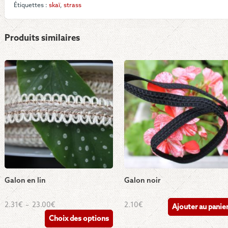
Étiquettes :
skaï
,
strass
Produits similaires
Galon en lin
Galon noir
Ce
Plage
2.31
€
–
23.00
€
2.10
€
Ajouter au panie
de
produit
Choix des options
prix :
a