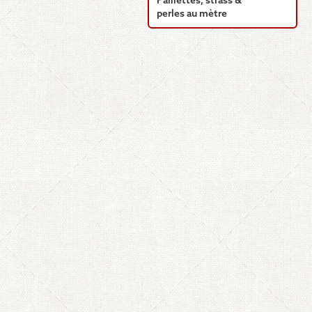
Paillettes, strass &
perles au mètre