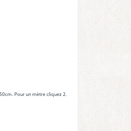
n
illes
ss
 50cm. Pour un mètre cliquez 2.