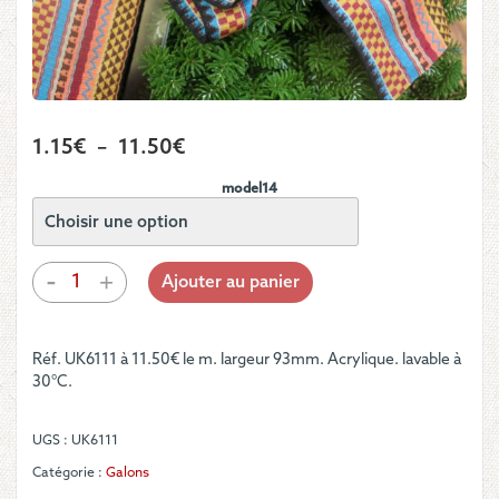
Plage
1.15
€
–
11.50
€
de
model14
prix :
1.15€
à
quantité
-
+
Ajouter au panier
de
11.50€
Galon
large
Réf. UK6111 à 11.50€ le m. largeur 93mm. Acrylique. lavable à
fantaisie
30°C.
UGS :
UK6111
Catégorie :
Galons