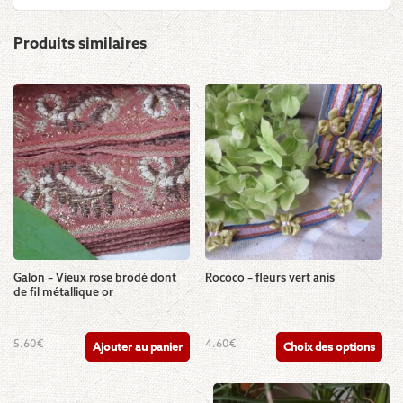
Produits similaires
Galon – Vieux rose brodé dont
Rococo – fleurs vert anis
de fil métallique or
Ce
5.60
€
4.60
€
Ajouter au panier
Choix des options
produit
a
plusieurs