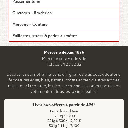
Passementerie
Ouvrages – Broderies
Mercerie – Couture
Paillettes, strass & perles au mètre
Mercerie depuis 1876
Mercerie de la vieille ville
Tel : 03 84 28 52 32
Découvrez sur notre mercerie en ligne nos plus beaux Boutons,
fermetures éclair, biais, rubans, motifs et bien d'autres articles
utiles pour la couture, le tricot, le crochet, la confection de vos
vêtements et tous les loisirs créatifs !
Livraison offerte à partir de 49€*
Frais d'expédition
- 250g : 3,90 €
251g à 500g : 5,80 €
501g à 1 Kg : 7.10€