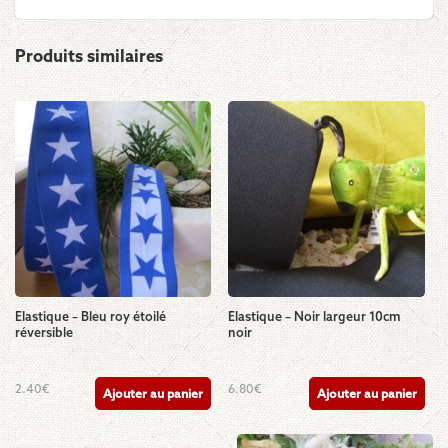
Produits similaires
Elastique – Bleu roy étoilé
Elastique – Noir largeur 10cm
réversible
noir
2.40
€
6.80
€
Ajouter au panier
Ajouter au panier