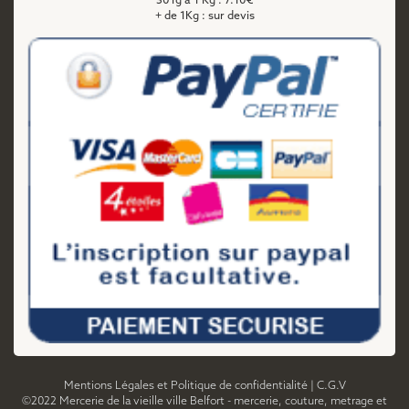
501g à 1 Kg : 7.10€
+ de 1Kg : sur devis
Mentions Légales et Politique de confidentialité
|
C.G.V
©2022 Mercerie de la vieille ville Belfort - mercerie, couture, metrage et