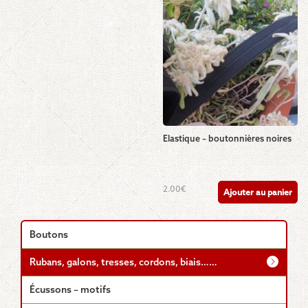
Elastique – boutonnières noires
2.00
€
Ajouter au panier
Boutons
Rubans, galons, tresses, cordons, biais……
Écussons – motifs