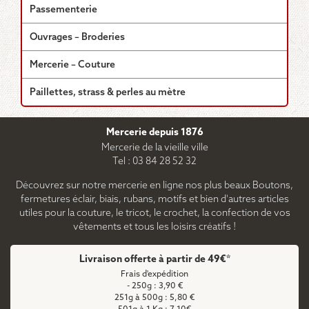
Passementerie
Ouvrages – Broderies
Mercerie – Couture
Paillettes, strass & perles au mètre
Mercerie depuis 1876
Mercerie de la vieille ville
Tel : 03 84 28 52 32
Découvrez sur notre mercerie en ligne nos plus beaux Boutons,
fermetures éclair, biais, rubans, motifs et bien d'autres articles
utiles pour la couture, le tricot, le crochet, la confection de vos
vêtements et tous les loisirs créatifs !
Livraison offerte à partir de 49€*
Frais d'expédition
- 250g : 3,90 €
251g à 500g : 5,80 €