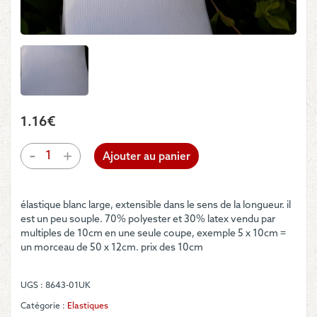
1.16
€
quantité
-
+
Ajouter au panier
de
Elastique
blanc
élastique blanc large, extensible dans le sens de la longueur. il
large
est un peu souple. 70% polyester et 30% latex vendu par
-
multiples de 10cm en une seule coupe, exemple 5 x 10cm =
12cm
un morceau de 50 x 12cm. prix des 10cm
UGS :
8643-01UK
Catégorie :
Elastiques