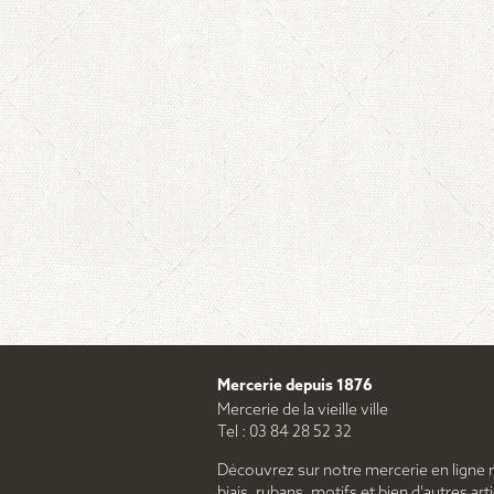
Mercerie depuis 1876
Mercerie de la vieille ville
Tel : 03 84 28 52 32
Découvrez sur notre mercerie en ligne 
biais, rubans, motifs et bien d'autres arti