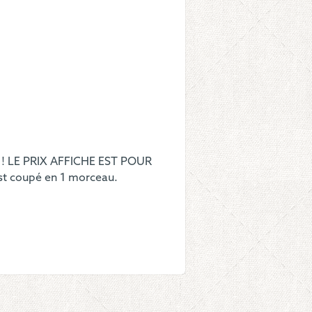
e
nsible
s
 ! LE PRIX AFFICHE EST POUR
Est coupé en 1 morceau.