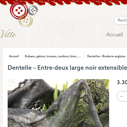
Accueil
Accueil
/
Rubans, galons, tresses, cordons, biais......
/
Dentelles - Broderie anglaise
Dentelle – Entre-deux large noir extensible
3.3
quan
-
de
Dent
-
Entr
deux