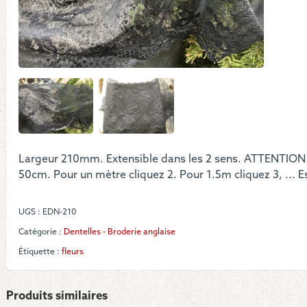
larg
noir
exte
à
fleur
Largeur 210mm. Extensible dans les 2 sens. ATTENTION
50cm. Pour un mètre cliquez 2. Pour 1.5m cliquez 3, ... 
UGS :
EDN-210
Catégorie :
Dentelles - Broderie anglaise
Étiquette :
fleurs
Produits similaires