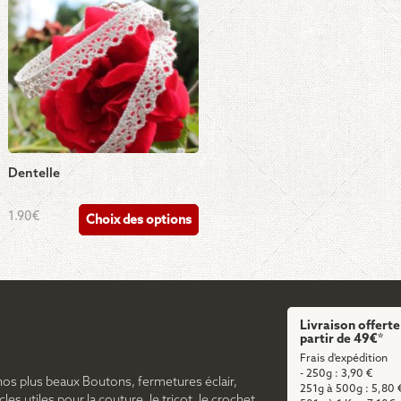
Dentelle
Ce
1.90
€
Choix des options
produit
a
plusieurs
variations.
Les
Livraison offerte
options
partir de 49€*
peuvent
Frais d'expédition
- 250g : 3,90 €
être
nos plus beaux Boutons, fermetures éclair,
251g à 500g : 5,80 
choisies
cles utiles pour la couture, le tricot, le crochet,