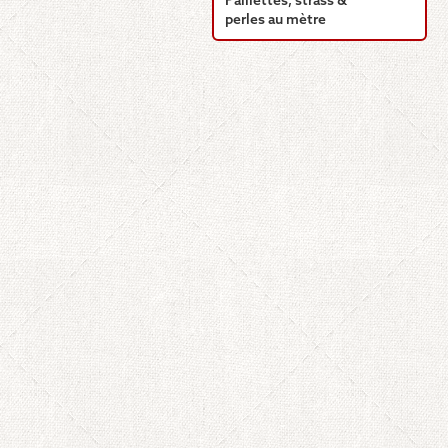
Paillettes, strass &
perles au mètre