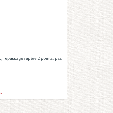
c
, repassage repère 2 points, pas
t