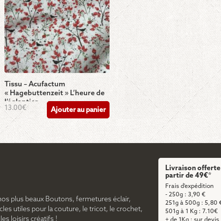
Tissu – Acufactum
« Hagebuttenzeit » L’heure de
l’églantier
13.00
€
Ajouter au panier
Livraison offerte
partir de 49€*
Frais d'expédition
- 250g : 3,90 €
nos plus beaux Boutons, fermetures éclair,
251g à 500g : 5,80 
cles utiles pour la couture, le tricot, le crochet,
501g à 1 Kg : 7.10€
s loisirs créatifs !
+ de 1Kg : sur devis