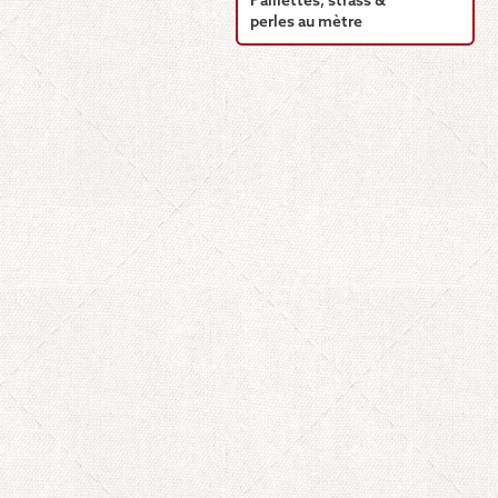
Paillettes, strass &
perles au mètre