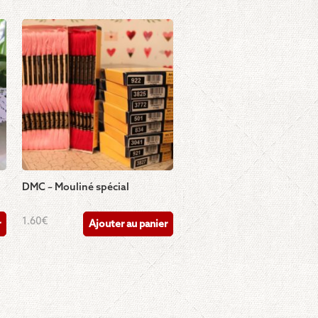
DMC – Mouliné spécial
1.60
€
r
Ajouter au panier