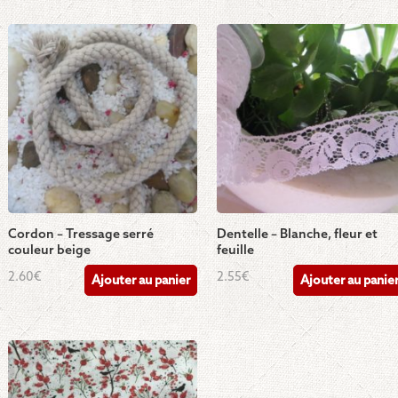
Cordon – Tressage serré
Dentelle – Blanche, fleur et
couleur beige
feuille
2.60
€
2.55
€
Ajouter au panier
Ajouter au panie