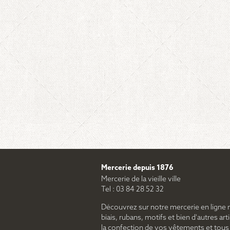
Mercerie depuis 1876
Mercerie de la vieille ville
Tel : 03 84 28 52 32
Découvrez sur notre mercerie en ligne 
biais, rubans, motifs et bien d'autres arti
la confection de vos vêtements et tous le