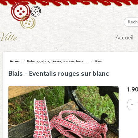
Accueil
Accueil
/
Rubans, galons, tresses, cordons, biais......
/
Biais
Biais – Eventails rouges sur blanc
1.9
quan
-
de
Biais
-
Even
roug