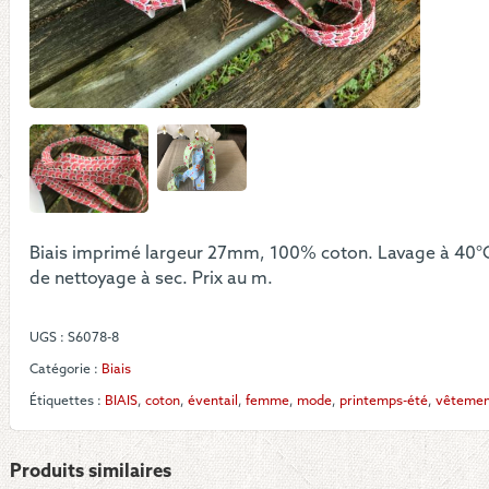
sur
blan
Biais imprimé largeur 27mm, 100% coton. Lavage à 40°C
de nettoyage à sec. Prix au m.
UGS :
S6078-8
Catégorie :
Biais
Étiquettes :
BIAIS
,
coton
,
éventail
,
femme
,
mode
,
printemps-été
,
vêtemen
Produits similaires