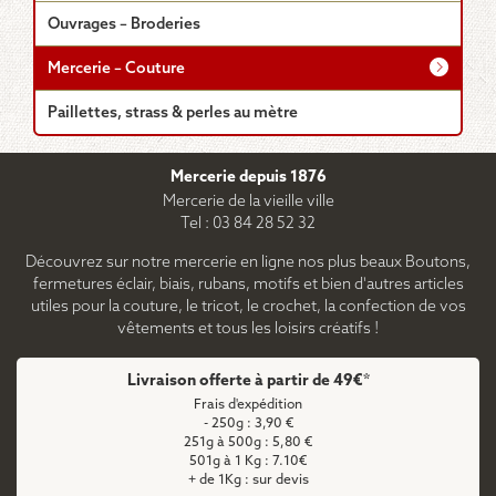
Ouvrages – Broderies
Mercerie – Couture
Paillettes, strass & perles au mètre
Mercerie depuis 1876
Mercerie de la vieille ville
Tel : 03 84 28 52 32
Découvrez sur notre mercerie en ligne nos plus beaux Boutons,
fermetures éclair, biais, rubans, motifs et bien d'autres articles
utiles pour la couture, le tricot, le crochet, la confection de vos
vêtements et tous les loisirs créatifs !
Livraison offerte à partir de 49€*
Frais d'expédition
- 250g : 3,90 €
251g à 500g : 5,80 €
501g à 1 Kg : 7.10€
+ de 1Kg : sur devis