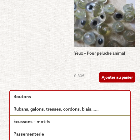
Yeux – Pour peluche animal
0.80
€
Ajouter au panier
Boutons
Rubans, galons, tresses, cordons, biais……
Écussons – motifs
Passementerie