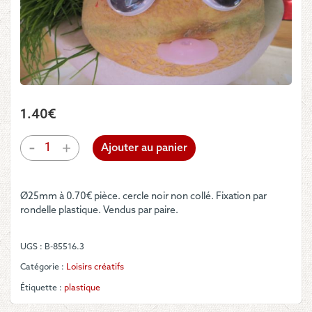
1.40
€
quantité
-
+
Ajouter au panier
de
Yeux
-
Ø25mm à 0.70€ pièce. cercle noir non collé. Fixation par
regard
rondelle plastique. Vendus par paire.
mobile
25mm
UGS :
B-85516.3
Catégorie :
Loisirs créatifs
Étiquette :
plastique