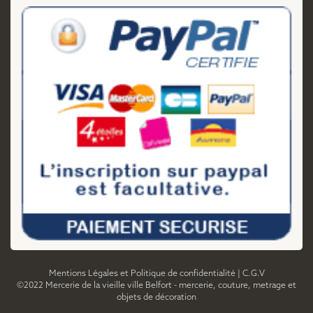
Mentions Légales et Politique de confidentialité
|
C.G.V
©2022 Mercerie de la vieille ville Belfort - mercerie, couture, metrage et
objets de décoration