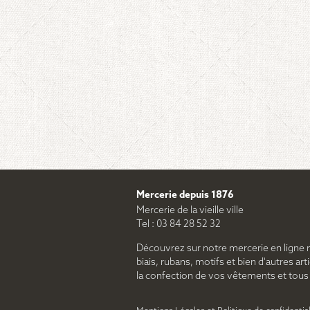
Mercerie depuis 1876
Mercerie de la vieille ville
Tel : 03 84 28 52 32
Découvrez sur notre mercerie en ligne 
biais, rubans, motifs et bien d'autres arti
la confection de vos vêtements et tous le