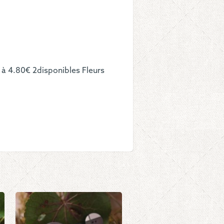
le
s
es
 4.80€ 2disponibles Fleurs