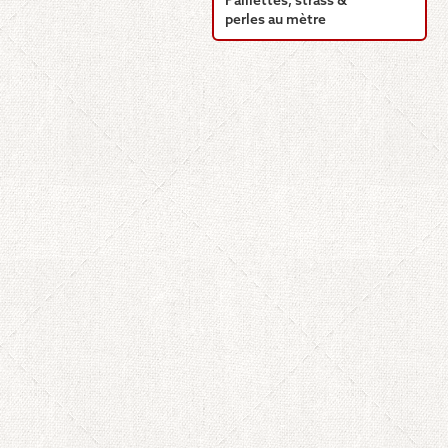
Paillettes, strass &
perles au mètre