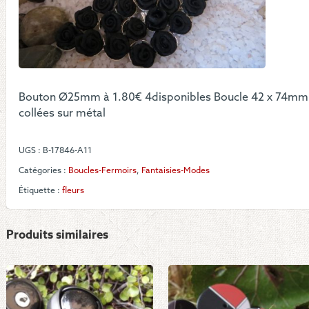
et
bouc
à
fleur
noir
Bouton Ø25mm à 1.80€ 4disponibles Boucle 42 x 74mm à
collées sur métal
UGS :
B-17846-A11
Catégories :
Boucles-Fermoirs
,
Fantaisies-Modes
Étiquette :
fleurs
Produits similaires