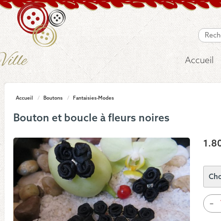
Accueil
Accueil
/
Boutons
/
Fantaisies-Modes
Bouton et boucle à fleurs noires
1.8
quan
-
de
Bou