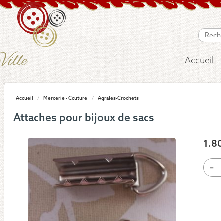
Accueil
Accueil
/
Mercerie - Couture
/
Agrafes-Crochets
Attaches pour bijoux de sacs
1.8
quan
-
de
Atta
pour
bijo
de