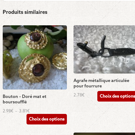
Produits similaires
Agrafe métallique articulée
pour fourrure
Ce
2.78
€
Choix des option
Bouton – Doré mat et
produit
boursoufflé
a
Ce
Plage
2.98
€
–
3.81
€
plusieurs
de
produit
Choix des options
prix :
variations.
a
2.98€
Les
à
plusieurs