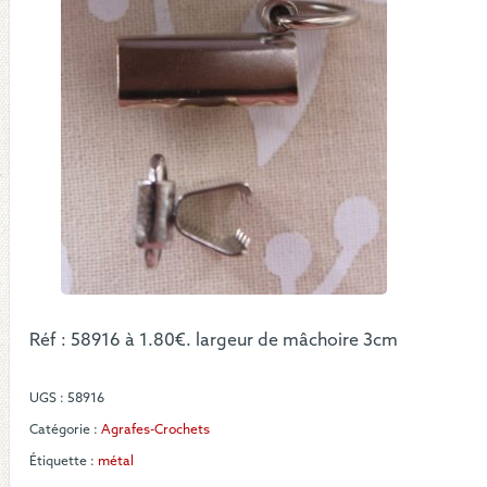
sacs
Réf : 58916 à 1.80€. largeur de mâchoire 3cm
UGS :
58916
Catégorie :
Agrafes-Crochets
Étiquette :
métal