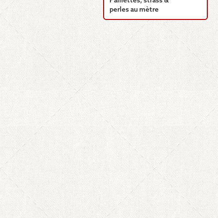
Paillettes, strass &
perles au mètre