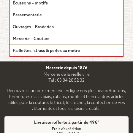
Écussons – motifs
Passementerie
Ouvrages – Broderies
Mercerie – Couture
Paillettes, strass & perles au mètre
Mercerie depuis 1876
Mercerie de la vieille ville
Tel : 03 84 28 52 32
Découvrez sur notre mercerie en ligne nos plus beaux Boutons,
fermetures éclair, biais, rubans, motifs et bien d'autres articles
utiles pour la couture, le tricot, le crochet, la confection de vos
vêtements et tous les loisirs créatifs !
Livraison offerte à partir de 49€*
Frais d'expédition