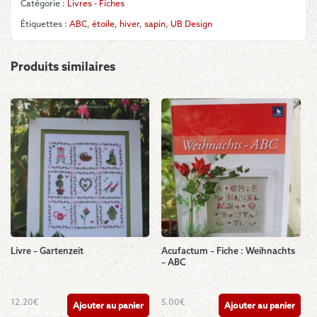
Catégorie :
Livres - Fiches
Étiquettes :
ABC
,
étoile
,
hiver
,
sapin
,
UB Design
Produits similaires
Livre – Gartenzeit
Acufactum – Fiche : Weihnachts
– ABC
12.20
€
5.00
€
Ajouter au panier
Ajouter au panier