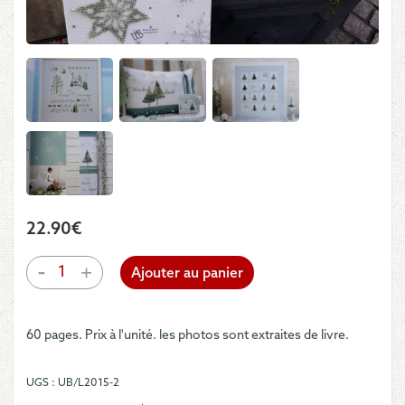
22.90
€
quantité
-
+
Ajouter au panier
de
UB
Design
60 pages. Prix à l'unité. les photos sont extraites de livre.
-
Livre
"Wintersterne"
UGS :
UB/L2015-2