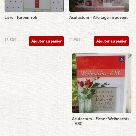
Livre – Farbenfroh
Acufactum – Alle tage im advent
16.50
€
11.90
€
Ajouter au panier
Ajouter au panier
Acufactum – Fiche : Weihnachts
– ABC