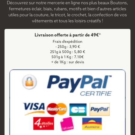
Découvrez sur notre mercerie en ligne nos plus beaux Boutons,
fermetures éclair, biais, rubans, motifs et bien d'autres articles
utiles pour la couture, le tricot, le crochet, la confection de vos
vêtements et tous les loisirs créatifs !
Livraison offerte à partir de 49€*
Frais d'expédition
- 250g : 3,90 €
251g à 500g : 5,80 €
501g à 1 Kg : 7.10€
+ de 1Kg : sur devis