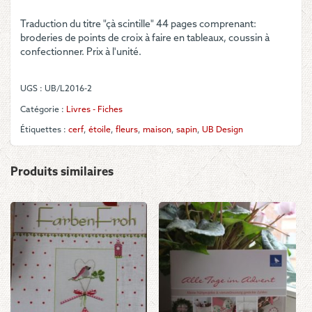
Design
Traduction du titre "çà scintille" 44 pages comprenant:
-
broderies de points de croix à faire en tableaux, coussin à
Livre
confectionner. Prix à l'unité.
"Es
glitzert"
UGS :
UB/L2016-2
Catégorie :
Livres - Fiches
Étiquettes :
cerf
,
étoile
,
fleurs
,
maison
,
sapin
,
UB Design
Produits similaires