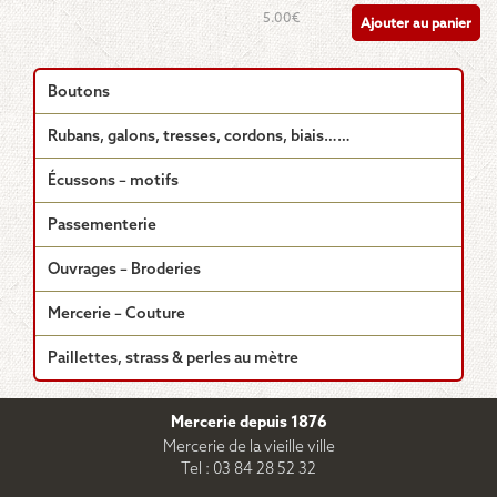
5.00
€
Ajouter au panier
Boutons
Rubans, galons, tresses, cordons, biais……
Écussons – motifs
Passementerie
Ouvrages – Broderies
Mercerie – Couture
Paillettes, strass & perles au mètre
Mercerie depuis 1876
Mercerie de la vieille ville
Tel : 03 84 28 52 32