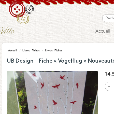
Accueil
Accueil
/
Livres - Fiches
/
Livres - Fiches
UB Design – Fiche « Vogelflug » Nouveaut
14.
quan
-
de
UB
Desi
-
Fich