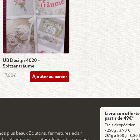
UB Design 4020 –
Spitzenträume
17.00
€
Ajouter au panier
Livraison offerte
partir de 49€*
Frais d'expédition
- 250g : 3,90 €
nos plus beaux Boutons, fermetures éclair,
251g à 500g : 5,80 
cles utiles pour la couture, le tricot, le crochet,