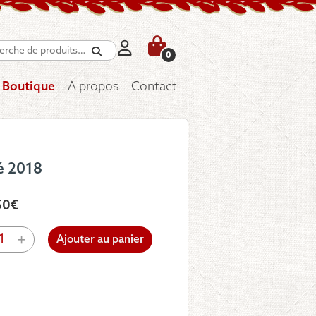
Recherche
0
Boutique
A propos
Contact
é 2018
50
€
tité
+
Ajouter au panier
gn
e