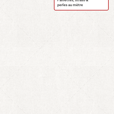
Paillettes, strass &
perles au mètre