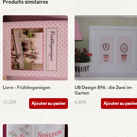
Produits similaires
Livre – Frühlingsreigen
UB Design 896 : die Zwei im
Garten
13.20
€
6.40
€
Ajouter au panier
Ajouter au panie