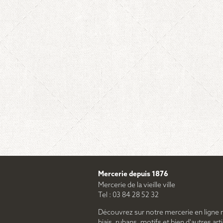
Mercerie depuis 1876
Mercerie de la vieille ville
Tel : 03 84 28 52 32
Découvrez sur notre mercerie en ligne 
biais, rubans, motifs et bien d'autres arti