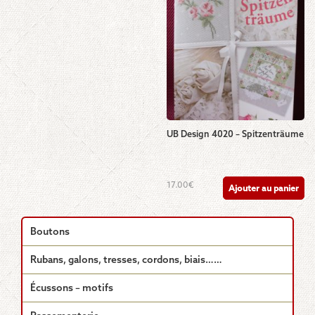
UB Design 4020 – Spitzenträume
17.00
€
Ajouter au panier
Boutons
Rubans, galons, tresses, cordons, biais……
Écussons – motifs