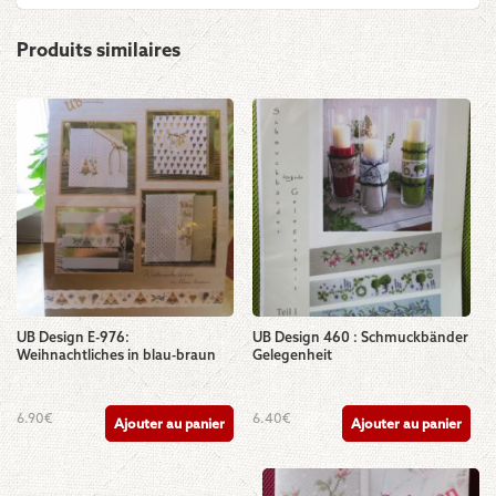
Produits similaires
UB Design E-976:
UB Design 460 : Schmuckbänder
Weihnachtliches in blau-braun
Gelegenheit
6.90
€
6.40
€
Ajouter au panier
Ajouter au panier