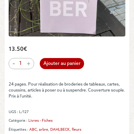
13.50
€
quantité
-
+
Ajouter au panier
de
C.
DAHLBECK
24 pages. Pour réalisation de broderies de tableaux, cartes,
-
coussins, articles à poser ou à suspendre. Couverture souple.
Livre
Prix à l’unité.
« SEPTEMBRE
»
UGS :
L/127
Catégorie :
Livres - Fiches
Étiquettes :
ABC
,
arbre
,
DAHLBECK
,
fleurs