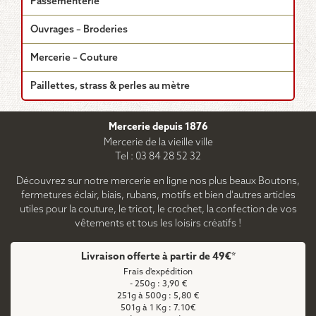
Passementerie
Ouvrages – Broderies
Mercerie – Couture
Paillettes, strass & perles au mètre
Mercerie depuis 1876
Mercerie de la vieille ville
Tel : 03 84 28 52 32
Découvrez sur notre mercerie en ligne nos plus beaux Boutons,
fermetures éclair, biais, rubans, motifs et bien d'autres articles
utiles pour la couture, le tricot, le crochet, la confection de vos
vêtements et tous les loisirs créatifs !
Livraison offerte à partir de 49€*
Frais d'expédition
- 250g : 3,90 €
251g à 500g : 5,80 €
501g à 1 Kg : 7.10€