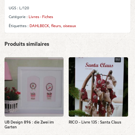
2018!
UGS :
L/120
Catégorie :
Livres - Fiches
Étiquettes :
DAHLBECK
,
fleurs
,
oiseaux
Produits similaires
UB Design 896 : die Zwei im
RICO – Livre 135 : Santa Claus
Garten