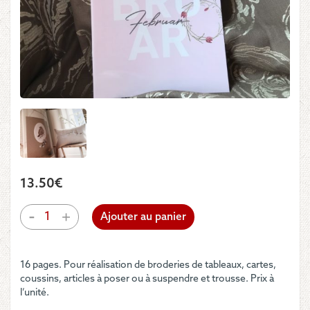
13.50
€
quantité
-
+
Ajouter au panier
de
C.
DAHLBECK
16 pages. Pour réalisation de broderies de tableaux, cartes,
-
coussins, articles à poser ou à suspendre et trousse. Prix à
Livre
l’unité.
« Februar»
Nouveauté