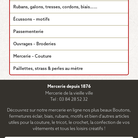
Rubans, galons, tresses, cordons, biais……
Écussons – motifs
Passementerie
Ouvrages – Broderies
Mercerie – Couture
Paillettes, strass & perles au mètre
Mercerie depuis 1876
Mercerie de la vieille ville
Tel : 03 84 28 52 32
Découvrez sur notre mercerie en ligne nos plus beaux Boutons,
fermetures éclair, biais, rubans, motifs et bien d'autres articles
utiles pour la couture, le tricot, le crochet, la confection de vos
vêtements et tous les loisirs créatifs !