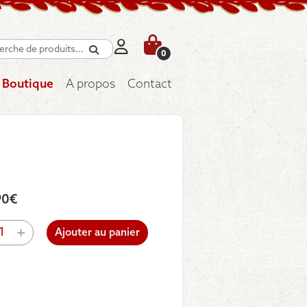
Recherche
0
Boutique
A propos
Contact
90
€
tité
+
Ajouter au panier
factum
e
US »