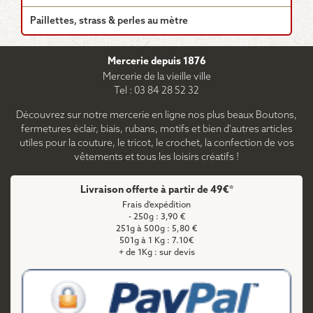
Paillettes, strass & perles au mètre
Mercerie depuis 1876
Mercerie de la vieille ville
Tel : 03 84 28 52 32
Découvrez sur notre mercerie en ligne nos plus beaux Boutons,
fermetures éclair, biais, rubans, motifs et bien d'autres articles
utiles pour la couture, le tricot, le crochet, la confection de vos
vêtements et tous les loisirs créatifs !
Livraison offerte à partir de 49€*
Frais d'expédition
- 250g : 3,90 €
251g à 500g : 5,80 €
501g à 1 Kg : 7.10€
+ de 1Kg : sur devis