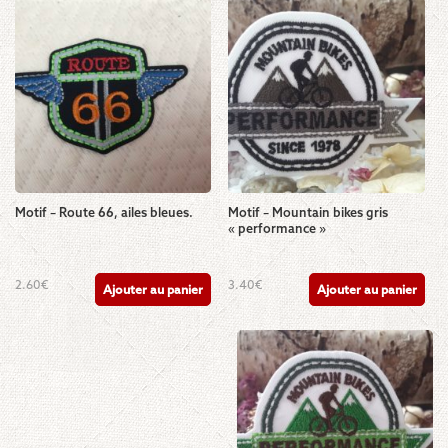
Motif – Route 66, ailes bleues.
Motif – Mountain bikes gris
« performance »
2.60
€
3.40
€
Ajouter au panier
Ajouter au panier