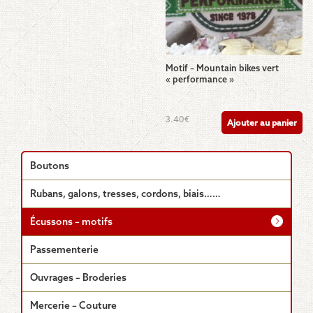
Motif – Mountain bikes vert
« performance »
3.40
€
Ajouter au panier
Boutons
Rubans, galons, tresses, cordons, biais……
Écussons – motifs
Passementerie
Ouvrages – Broderies
Mercerie – Couture