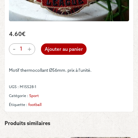
4.60
€
quantité
-
+
Ajouter au panier
de
Motif
-
Motif thermocollant Ø56mm. prix à l'unité.
"LEAGUE"
sur
fond
UGS :
M15528-1
rouge
et
Catégorie :
Sport
liseré
Étiquette :
football
or
Produits similaires