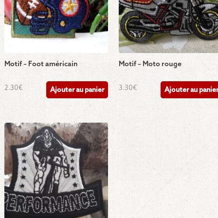
Motif – Foot américain
Motif – Moto rouge
2.30
€
3.30
€
Ajouter au panier
Ajouter au panie