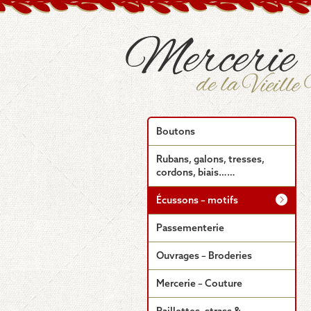
Boutons
Rubans, galons, tresses,
cordons, biais……
Écussons – motifs
Passementerie
Ouvrages – Broderies
Mercerie – Couture