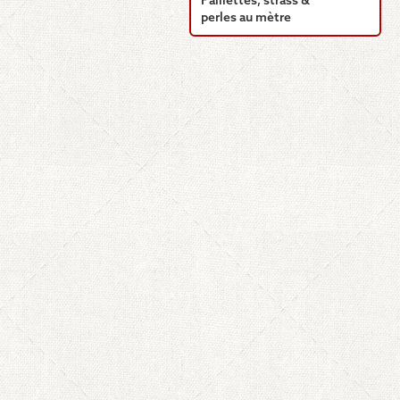
Paillettes, strass &
perles au mètre