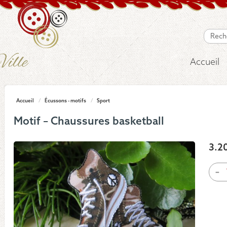
Accueil
Accueil
/
Écussons - motifs
/
Sport
Motif – Chaussures basketball
3.2
quan
-
de
Moti
-
Chau
bask