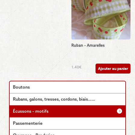
Ruban – Amarelles
1.40
€
Ajouter au panier
Boutons
Rubans, galons, tresses, cordons, biais……
Écussons – motifs
Passementerie