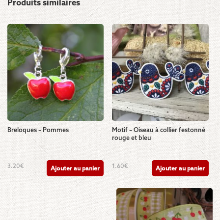
Produits similaires
Breloques – Pommes
Motif – Oiseau à collier festonné
rouge et bleu
3.20
€
1.60
€
Ajouter au panier
Ajouter au panier