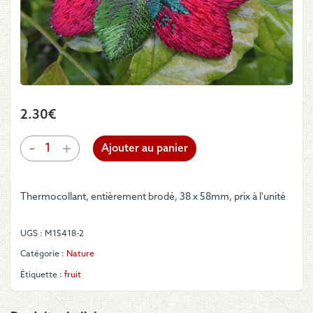
2.30
€
quantité
-
+
Ajouter au panier
de
Motif
-
Thermocollant, entièrement brodé, 38 x 58mm, prix à l'unité
3
fraises
UGS :
M15418-2
Catégorie :
Nature
Étiquette :
fruit