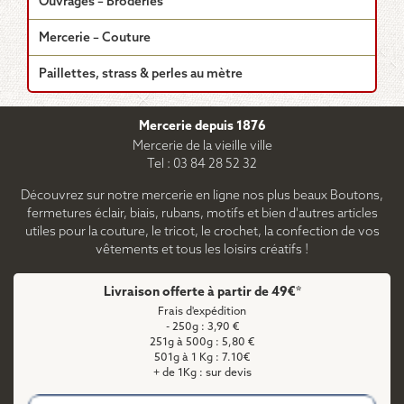
Ouvrages – Broderies
Mercerie – Couture
Paillettes, strass & perles au mètre
Mercerie depuis 1876
Mercerie de la vieille ville
Tel : 03 84 28 52 32
Découvrez sur notre mercerie en ligne nos plus beaux Boutons,
fermetures éclair, biais, rubans, motifs et bien d'autres articles
utiles pour la couture, le tricot, le crochet, la confection de vos
vêtements et tous les loisirs créatifs !
Livraison offerte à partir de 49€*
Frais d'expédition
- 250g : 3,90 €
251g à 500g : 5,80 €
501g à 1 Kg : 7.10€
+ de 1Kg : sur devis