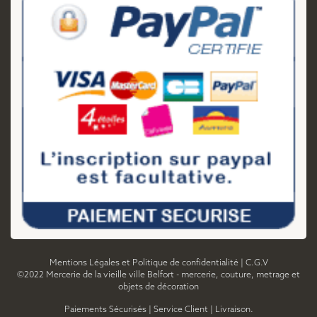
Mentions Légales et Politique de confidentialité
|
C.G.V
©2022 Mercerie de la vieille ville Belfort - mercerie, couture, metrage et
objets de décoration
Paiements Sécurisés
|
Service Client
|
Livraison.