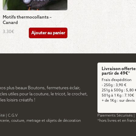
Motifs thermocollants –
Canard
3.30
€
Ajouter au panier
Livraison offerte
partir de 49€*
Frais d'expédition
- 250g : 3,90 €
nos plus beaux Boutons, fermetures éclair,
251g à 500g : 5,80 
cles utiles pour la couture, le tricot, le crochet,
501g à 1 Kg : 7.10€
s loisirs créatifs !
+ de 1Kg : sur devis
ité
|
C.G.V
Paiements Sécurisés
|
ercerie, couture, metrage et objets de décoration
*hors livres et en fran