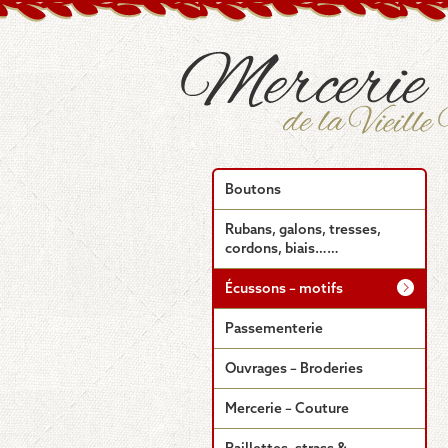
Boutons
Rubans, galons, tresses,
cordons, biais……
Écussons – motifs
Passementerie
Ouvrages – Broderies
Mercerie – Couture