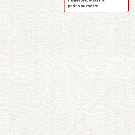
Paillettes, strass &
perles au mètre