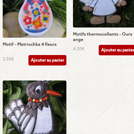
Motifs thermocollants – Ours
ange
Motif – Matriochka 4 fleurs
4.20
€
Ajouter au panie
2.50
€
Ajouter au panier