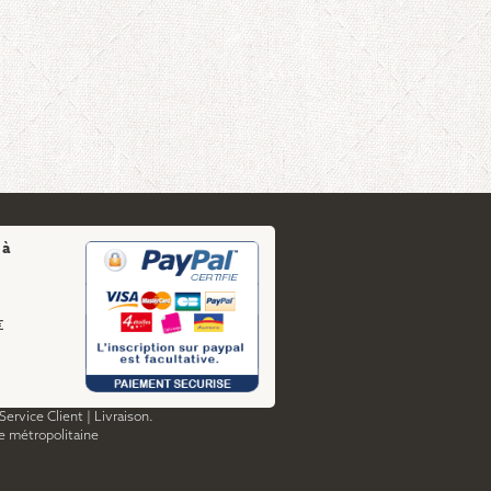
 à
€
Service Client
|
Livraison.
ce métropolitaine