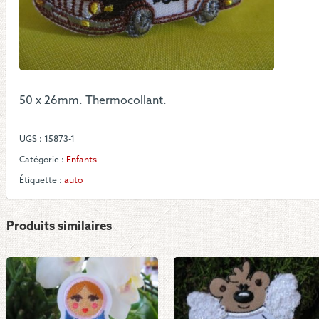
Poli
50 x 26mm. Thermocollant.
UGS :
15873-1
Catégorie :
Enfants
Étiquette :
auto
Produits similaires