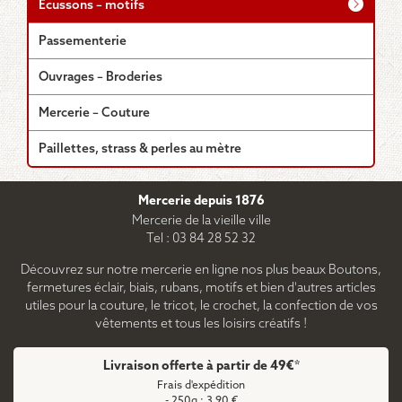
Écussons – motifs
Passementerie
Ouvrages – Broderies
Mercerie – Couture
Paillettes, strass & perles au mètre
Mercerie depuis 1876
Mercerie de la vieille ville
Tel : 03 84 28 52 32
Découvrez sur notre mercerie en ligne nos plus beaux Boutons,
fermetures éclair, biais, rubans, motifs et bien d'autres articles
utiles pour la couture, le tricot, le crochet, la confection de vos
vêtements et tous les loisirs créatifs !
Livraison offerte à partir de 49€*
Frais d'expédition
- 250g : 3,90 €