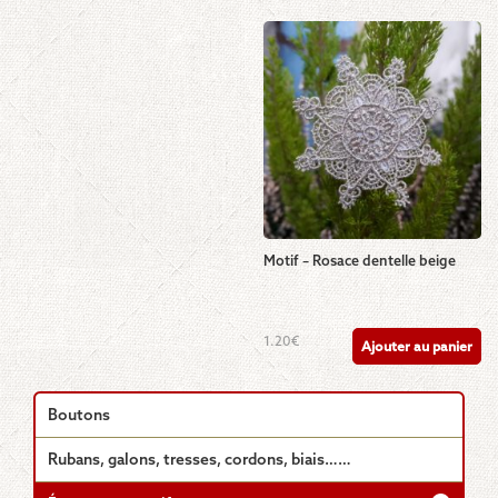
Motif – Rosace dentelle beige
1.20
€
Ajouter au panier
Boutons
Rubans, galons, tresses, cordons, biais……