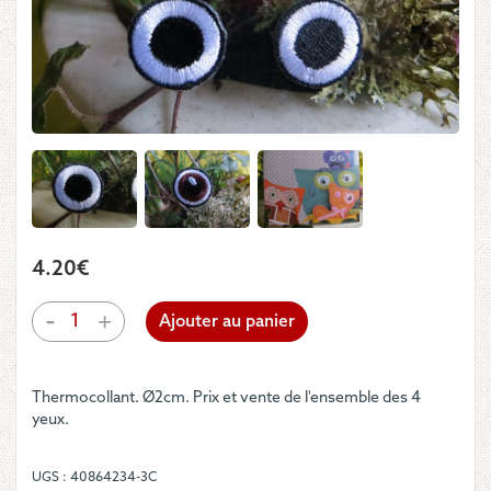
4.20
€
quantité
-
+
Ajouter au panier
de
Motifs
-
Thermocollant. Ø2cm. Prix et vente de l'ensemble des 4
Paires
yeux.
d'yeux
:
noire
UGS :
40864234-3C
et