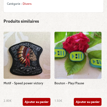
brune
Catégorie :
Divers
Produits similaires
Motif – Speed power victory
Bouton – Play/Pause
2.80
€
1.50
€
Ajouter au panier
Ajouter au panier