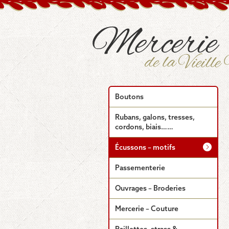
Boutons
Rubans, galons, tresses,
cordons, biais……
Écussons – motifs
Passementerie
Ouvrages – Broderies
Mercerie – Couture