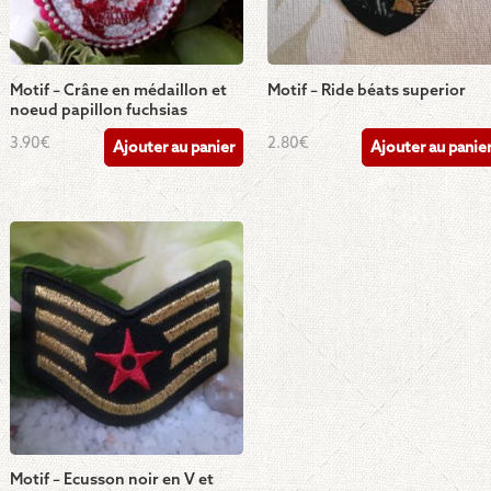
Motif – Crâne en médaillon et
Motif – Ride béats superior
noeud papillon fuchsias
3.90
€
2.80
€
Ajouter au panier
Ajouter au panie
Motif – Ecusson noir en V et