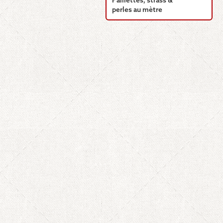
Paillettes, strass &
perles au mètre