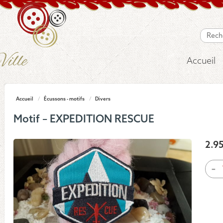
Accueil
Accueil
/
Écussons - motifs
/
Divers
Motif – EXPEDITION RESCUE
2.9
quan
-
de
Moti
-
EXP
RES