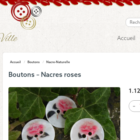
Accueil
Accueil
/
Boutons
/
Nacre-Naturelle
Boutons – Nacres roses
1.1
quan
-
de
Bou
-
Nacr
rose