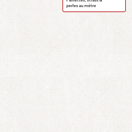
Paillettes, strass &
perles au mètre