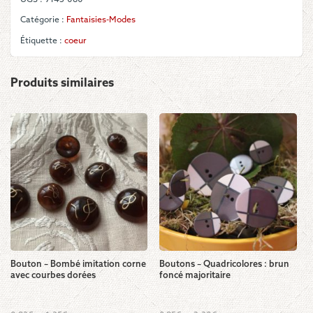
Catégorie :
Fantaisies-Modes
Étiquette :
coeur
Produits similaires
Bouton – Bombé imitation corne
Boutons – Quadricolores : brun
avec courbes dorées
foncé majoritaire
Ce
Ce