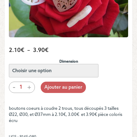
Plage
2.10
€
–
3.90
€
de
Dimension
prix :
2.10€
à
quantité
-
+
Ajouter au panier
de
3.90€
Boutons
-
boutons coeurs à coudre 2 trous, tous découpés 3 tailles
Coeurs
Ø22, Ø30, et Ø37mm à 2.10€, 3.00€ et 3.90€ pièce coloris
dentelles
écru
écrus
UGS :
9145-080