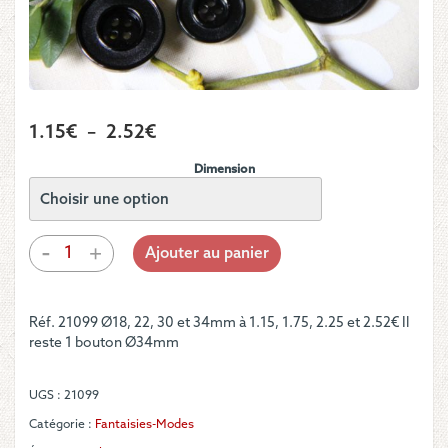
Plage
1.15
€
–
2.52
€
de
Dimension
prix :
1.15€
à
quantité
-
+
Ajouter au panier
de
2.52€
Bouton
-
Réf. 21099 Ø18, 22, 30 et 34mm à 1.15, 1.75, 2.25 et 2.52€ Il
Noir
reste 1 bouton Ø34mm
satiné
et
brillant
UGS :
21099
Catégorie :
Fantaisies-Modes