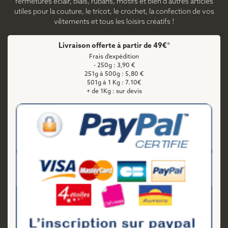
fermetures éclair, biais, rubans, motifs et bien d'autres articles
utiles pour la couture, le tricot, le crochet, la confection de vos
vêtements et tous les loisirs créatifs !
Livraison offerte à partir de 49€*
Frais d'expédition
- 250g : 3,90 €
251g à 500g : 5,80 €
501g à 1 Kg : 7.10€
+ de 1Kg : sur devis