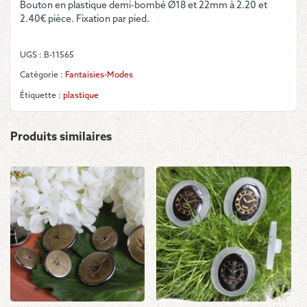
Bouton en plastique demi-bombé Ø18 et 22mm à 2.20 et
Rond
2.40€ pièce. Fixation par pied.
marine
à
2
UGS :
B-11565
couronnes
et
Catégorie :
Fantaisies-Modes
liseré
Étiquette :
plastique
or
Produits similaires