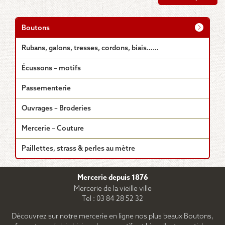
a
0.95€
plusieurs
à
2.30€
variations.
Boutons
Les
options
Rubans, galons, tresses, cordons, biais……
peuvent
être
Écussons – motifs
choisies
sur
Passementerie
la
page
Ouvrages – Broderies
du
produit
Mercerie – Couture
Paillettes, strass & perles au mètre
Mercerie depuis 1876
Mercerie de la vieille ville
Tel : 03 84 28 52 32
Découvrez sur notre mercerie en ligne nos plus beaux Boutons,