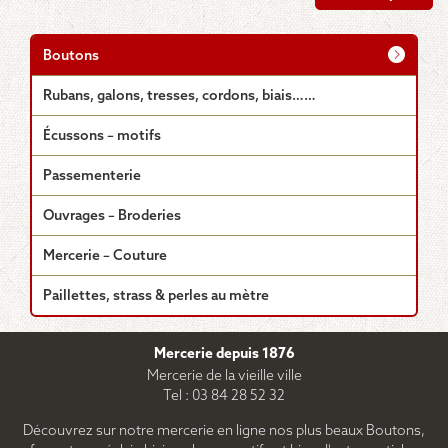
a
0.95€
plusieurs
à
1.95€
variations.
Boutons
Les
options
Rubans, galons, tresses, cordons, biais……
peuvent
être
Écussons – motifs
choisies
sur
Passementerie
la
page
Ouvrages – Broderies
du
produit
Mercerie – Couture
Paillettes, strass & perles au mètre
Mercerie depuis 1876
Mercerie de la vieille ville
Tel : 03 84 28 52 32
Découvrez sur notre mercerie en ligne nos plus beaux Boutons,