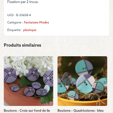
Fixation par 2 trous.
avec
croissant
jaune
UGS :
B-33658-4
Catégorie :
Fantaisies-Modes
Étiquette :
plastique
Produits similaires
Boutons – Croix sur fond de lie
Boutons – Quadricolores : bleu