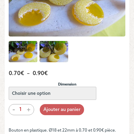
Plage
0.70
€
–
0.90
€
de
Dimension
prix :
0.70€
à
quantité
-
+
Ajouter au panier
de
0.90€
Bouton
-
Bouton en plastique. Ø18 et 22mm à 0.70 et 0.90€ pièce.
Rond