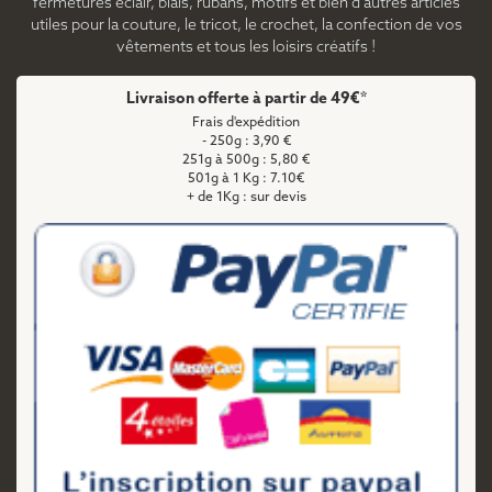
fermetures éclair, biais, rubans, motifs et bien d'autres articles
utiles pour la couture, le tricot, le crochet, la confection de vos
vêtements et tous les loisirs créatifs !
Livraison offerte à partir de 49€*
Frais d'expédition
- 250g : 3,90 €
251g à 500g : 5,80 €
501g à 1 Kg : 7.10€
+ de 1Kg : sur devis