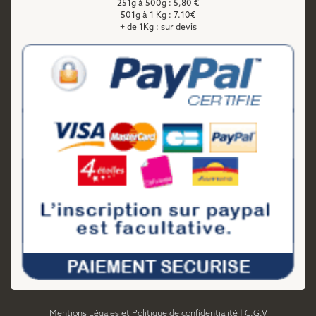
251g à 500g : 5,80 €
501g à 1 Kg : 7.10€
+ de 1Kg : sur devis
Mentions Légales et Politique de confidentialité
|
C.G.V