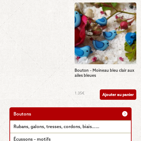
Bouton – Moineau bleu clair aux
ailes bleues
1.35
€
Ajouter au panier
Boutons
Rubans, galons, tresses, cordons, biais……
Écussons – motifs