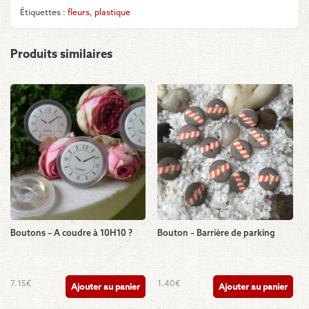
Étiquettes :
fleurs
,
plastique
Produits similaires
Boutons – A coudre à 10H10 ?
Bouton – Barrière de parking
7.15
€
1.40
€
Ajouter au panier
Ajouter au panier