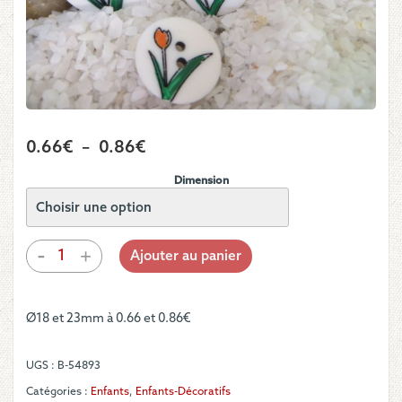
Plage
0.66
€
–
0.86
€
de
Dimension
prix :
0.66€
à
quantité
-
+
Ajouter au panier
de
0.86€
Bouton
-
Ø18 et 23mm à 0.66 et 0.86€
Tulipe
orange
UGS :
B-54893
Catégories :
Enfants
,
Enfants-Décoratifs