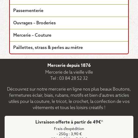
Passementerie
Ouvrages – Broderies
Mercerie – Couture
Paillettes, strass & perles au mètre
Mercerie depuis 1876
Mercerie de la vieille ville
Tel : 03 84 28 52 32
Découvrez sur notre mercerie en ligne nos plus beaux Boutons,
fermetures éclair, biais, rubans, motifs et bien d'autres articles
utiles pour la couture, le tricot, le crochet, la confection de vos
vêtements et tous les loisirs créatifs !
Livraison offerte à partir de 49€*
Frais d'expédition
- 250g : 3,90 €