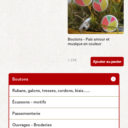
être
être
choisies
choisies
sur
sur
la
la
page
page
du
du
produit
produit
Boutons – Paix amour et
musique en couleur
1.59
€
Ajouter au panier
Boutons
Rubans, galons, tresses, cordons, biais……
Écussons – motifs
Passementerie
Ouvrages – Broderies