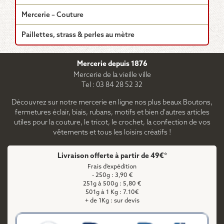
Mercerie – Couture
Paillettes, strass & perles au mètre
Mercerie depuis 1876
Mercerie de la vieille ville
Tel : 03 84 28 52 32
Découvrez sur notre mercerie en ligne nos plus beaux Boutons,
fermetures éclair, biais, rubans, motifs et bien d'autres articles
utiles pour la couture, le tricot, le crochet, la confection de vos
vêtements et tous les loisirs créatifs !
Livraison offerte à partir de 49€*
Frais d'expédition
- 250g : 3,90 €
251g à 500g : 5,80 €
501g à 1 Kg : 7.10€
+ de 1Kg : sur devis