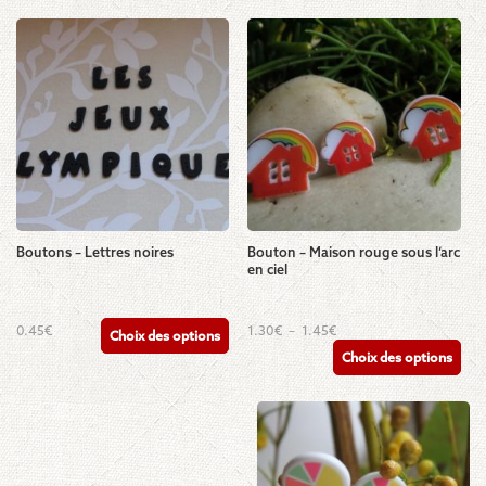
Boutons – Lettres noires
Bouton – Maison rouge sous l’arc
en ciel
Ce
Ce
Plage
0.45
€
1.30
€
–
1.45
€
Choix des options
de
produit
produit
Choix des options
prix :
a
a
1.30€
plusieurs
plusieurs
à
1.45€
variations.
variations.
Les
Les
options
options
peuvent
peuvent