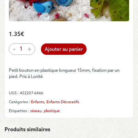
1.35
€
quantité
-
+
Ajouter au panier
de
Bouton
-
Petit bouton en plastique longueur 15mm, fixation par un
Moineau
pied. Prix à l,unité
bleu
clair
aux
UGS :
452207-6466
ailes
bleues
Catégories :
Enfants
,
Enfants-Décoratifs
Étiquettes :
oiseau
,
plastique
Produits similaires