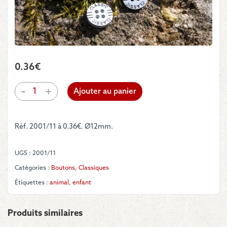
0.36
€
quantité
-
+
Ajouter au panier
de
Boutons
-
Réf. 2001/11 à 0.36€. Ø12mm.
Classic
UGS :
2001/11
Catégories :
Boutons
,
Classiques
Étiquettes :
animal
,
enfant
Produits similaires