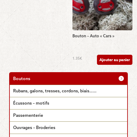
être
choisies
sur
la
page
du
Bouton – Auto « Cars »
produit
1.35
€
Ajouter au panier
Boutons
Rubans, galons, tresses, cordons, biais……
Écussons – motifs
Passementerie
Ouvrages – Broderies