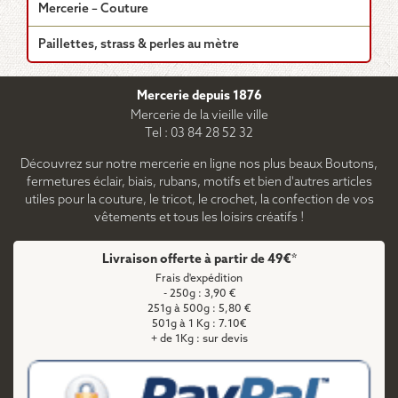
Mercerie – Couture
Paillettes, strass & perles au mètre
Mercerie depuis 1876
Mercerie de la vieille ville
Tel : 03 84 28 52 32
Découvrez sur notre mercerie en ligne nos plus beaux Boutons,
fermetures éclair, biais, rubans, motifs et bien d'autres articles
utiles pour la couture, le tricot, le crochet, la confection de vos
vêtements et tous les loisirs créatifs !
Livraison offerte à partir de 49€*
Frais d'expédition
- 250g : 3,90 €
251g à 500g : 5,80 €
501g à 1 Kg : 7.10€
+ de 1Kg : sur devis