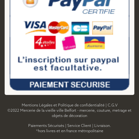
Mentions Légales et Politique de confidentialité
|
C.G.V
©2022 Mercerie de la vieille ville Belfort - mercerie, couture, metrage et
objets de décoration
Paiements Sécurisés
|
Service Client
|
Livraison.
*hors livres et en france métropolitaine