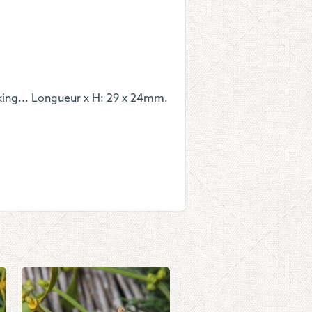
entoir
king... Longueur x H: 29 x 24mm.