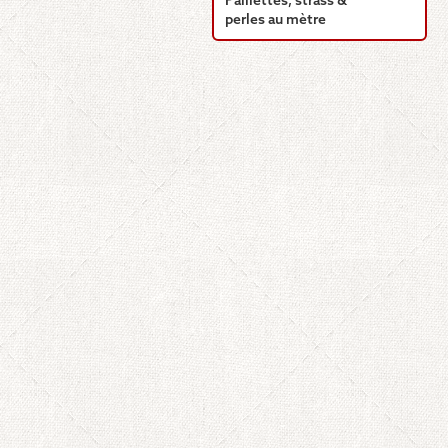
Paillettes, strass &
perles au mètre