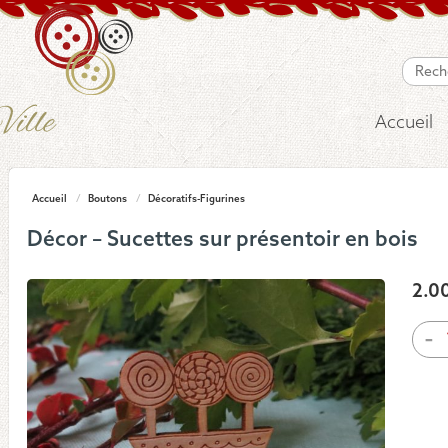
Accueil
Accueil
/
Boutons
/
Décoratifs-Figurines
Décor – Sucettes sur présentoir en bois
2.0
quan
-
de
Déco
-
Suce
sur