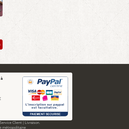
s
 à
€
Service Client
|
Livraison.
ce métropolitaine