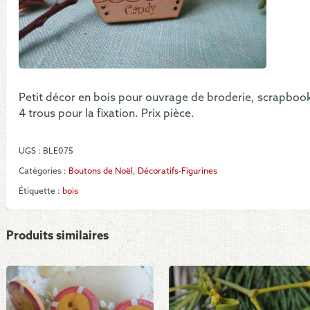
prés
en
bois
Petit décor en bois pour ouvrage de broderie, scrapboo
4 trous pour la fixation. Prix pièce.
UGS :
BLE075
Catégories :
Boutons de Noël
,
Décoratifs-Figurines
Étiquette :
bois
Produits similaires