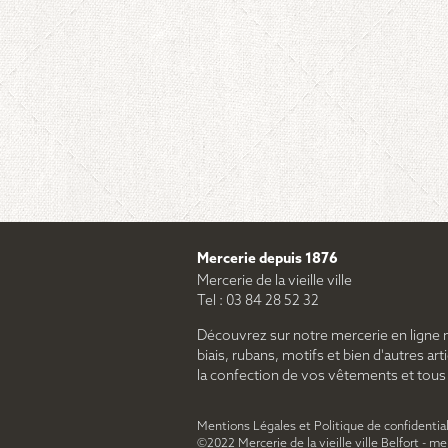
Mercerie depuis 1876
Mercerie de la vieille ville
Tel : 03 84 28 52 32
Découvrez sur notre mercerie en ligne 
biais, rubans, motifs et bien d'autres arti
la confection de vos vêtements et tous le
Mentions Légales et Politique de confidential
©2022 Mercerie de la vieille ville Belfort - m