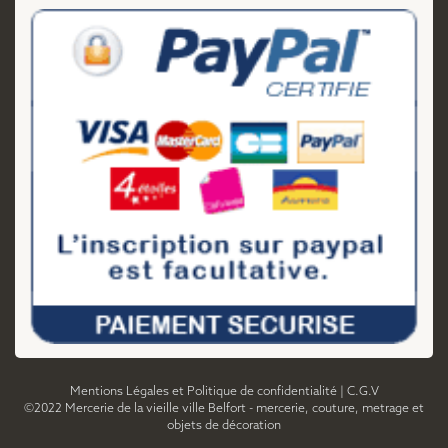
Mentions Légales et Politique de confidentialité
|
C.G.V
©2022 Mercerie de la vieille ville Belfort - mercerie, couture, metrage et
objets de décoration