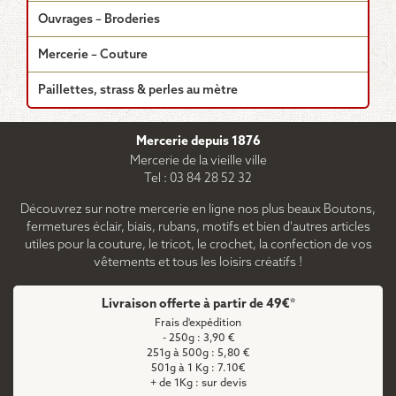
Ouvrages – Broderies
Mercerie – Couture
Paillettes, strass & perles au mètre
Mercerie depuis 1876
Mercerie de la vieille ville
Tel : 03 84 28 52 32
Découvrez sur notre mercerie en ligne nos plus beaux Boutons,
fermetures éclair, biais, rubans, motifs et bien d'autres articles
utiles pour la couture, le tricot, le crochet, la confection de vos
vêtements et tous les loisirs créatifs !
Livraison offerte à partir de 49€*
Frais d'expédition
- 250g : 3,90 €
251g à 500g : 5,80 €
501g à 1 Kg : 7.10€
+ de 1Kg : sur devis