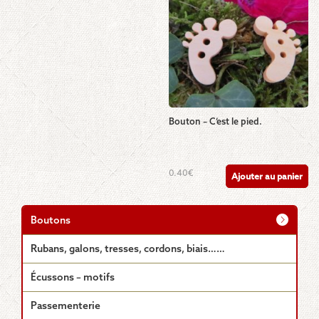
Bouton – C’est le pied.
0.40
€
Ajouter au panier
Boutons
Rubans, galons, tresses, cordons, biais……
Écussons – motifs
Passementerie