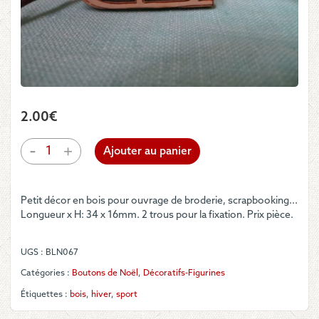
2.00
€
quantité
-
+
Ajouter au panier
de
Décor
-
Petit décor en bois pour ouvrage de broderie, scrapbooking...
Luge
Longueur x H: 34 x 16mm. 2 trous pour la fixation. Prix pièce.
en
bois
UGS :
BLN067
Catégories :
Boutons de Noël
,
Décoratifs-Figurines
Étiquettes :
bois
,
hiver
,
sport