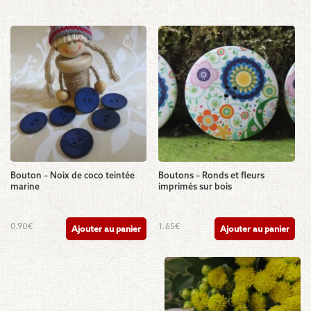
Bouton – Noix de coco teintée
Boutons – Ronds et fleurs
marine
imprimés sur bois
0.90
€
1.65
€
Ajouter au panier
Ajouter au panier