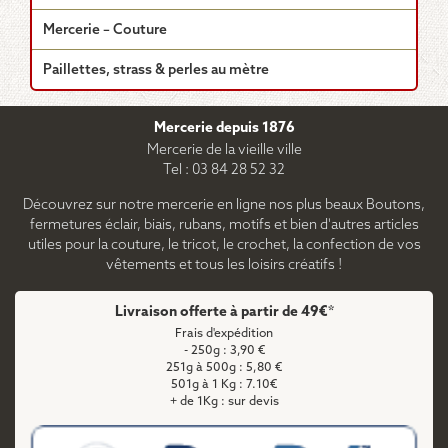
Mercerie – Couture
Paillettes, strass & perles au mètre
Mercerie depuis 1876
Mercerie de la vieille ville
Tel : 03 84 28 52 32
Découvrez sur notre mercerie en ligne nos plus beaux Boutons,
fermetures éclair, biais, rubans, motifs et bien d'autres articles
utiles pour la couture, le tricot, le crochet, la confection de vos
vêtements et tous les loisirs créatifs !
Livraison offerte à partir de 49€*
Frais d'expédition
- 250g : 3,90 €
251g à 500g : 5,80 €
501g à 1 Kg : 7.10€
+ de 1Kg : sur devis