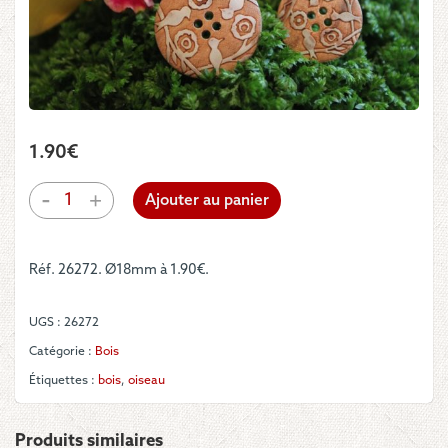
1.90
€
quantité
-
+
Ajouter au panier
de
Boutons
-
Réf. 26272. Ø18mm à 1.90€.
Hirondelles
en
bois
UGS :
26272
en
18mm
Catégorie :
Bois
Étiquettes :
bois
,
oiseau
Produits similaires