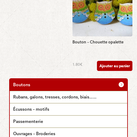
Bouton – Chouette opalette
1.80
€
Ajouter au panier
Boutons
Rubans, galons, tresses, cordons, biais……
Écussons – motifs
Passementerie
Ouvrages – Broderies