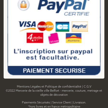
Mentions Légales et Politique de confidentialité
|
C.G.V
©2022 Mercerie de la vieille ville Belfort - mercerie, couture, metrage et
objets de décoration
Paiements Sécurisés
|
Service Client
|
Livraison.
*hors livres et en france métropolitaine