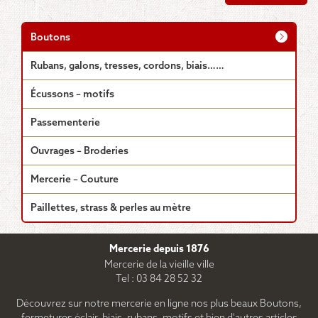
Boutons
Rubans, galons, tresses, cordons, biais……
Écussons – motifs
Passementerie
Ouvrages – Broderies
Mercerie – Couture
Paillettes, strass & perles au mètre
Mercerie depuis 1876
Mercerie de la vieille ville
Tel : 03 84 28 52 32
Découvrez sur notre mercerie en ligne nos plus beaux Boutons,