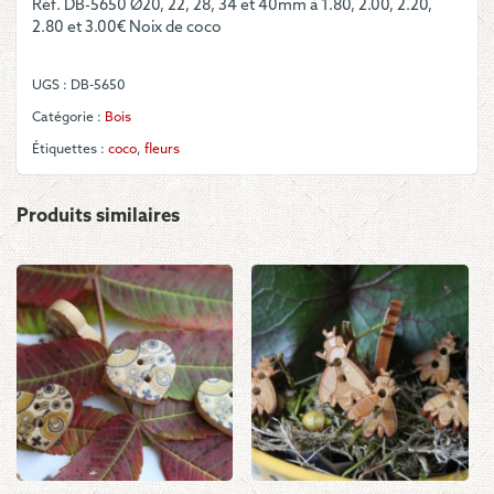
Réf. DB-5650 Ø20, 22, 28, 34 et 40mm à 1.80, 2.00, 2.20,
Fleurs
2.80 et 3.00€ Noix de coco
roses
et
blanches
UGS :
DB-5650
Catégorie :
Bois
Étiquettes :
coco
,
fleurs
Produits similaires