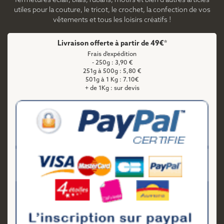
fermetures éclair, biais, rubans, motifs et bien d'autres articles
utiles pour la couture, le tricot, le crochet, la confection de vos
vêtements et tous les loisirs créatifs !
Livraison offerte à partir de 49€*
Frais d'expédition
- 250g : 3,90 €
251g à 500g : 5,80 €
501g à 1 Kg : 7.10€
+ de 1Kg : sur devis