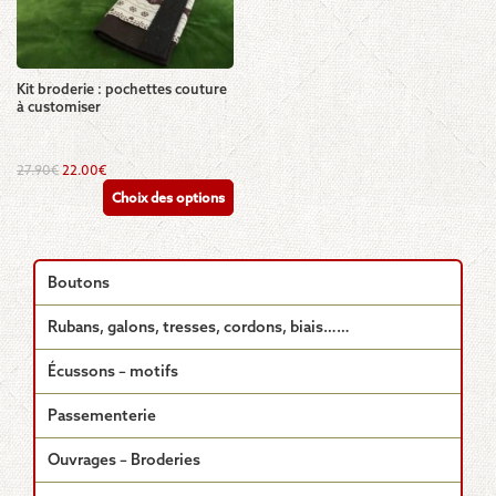
Kit broderie : pochettes couture
à customiser
Ce
Le
Le
27.90
€
22.00
€
prix
prix
produit
Choix des options
initial
actuel
a
était :
est :
plusieurs
27.90€.
22.00€.
variations.
Les
Boutons
options
peuvent
Rubans, galons, tresses, cordons, biais……
être
choisies
Écussons – motifs
sur
la
Passementerie
page
du
Ouvrages – Broderies
produit