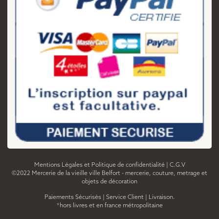
Mentions Légales et Politique de confidentialité
|
C.G.V
©2022 Mercerie de la vieille ville Belfort - mercerie, couture, metrage et
objets de décoration
Paiements Sécurisés
|
Service Client
|
Livraison.
*hors livres et en france métropolitaine