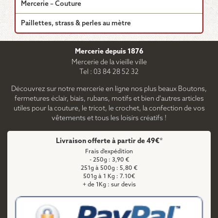
Mercerie – Couture
Paillettes, strass & perles au mètre
Mercerie depuis 1876
Mercerie de la vieille ville
Tel : 03 84 28 52 32
Découvrez sur notre mercerie en ligne nos plus beaux Boutons,
fermetures éclair, biais, rubans, motifs et bien d'autres articles
utiles pour la couture, le tricot, le crochet, la confection de vos
vêtements et tous les loisirs créatifs !
Livraison offerte à partir de 49€*
Frais d'expédition
- 250g : 3,90 €
251g à 500g : 5,80 €
501g à 1 Kg : 7.10€
+ de 1Kg : sur devis