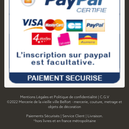
Mentions Légales et Politique de confidentialité
|
C.G.V
©2022 Mercerie de la vieille ville Belfort - mercerie, couture, metrage et
objets de décoration
Paiements Sécurisés
|
Service Client
|
Livraison.
*hors livres et en france métropolitaine