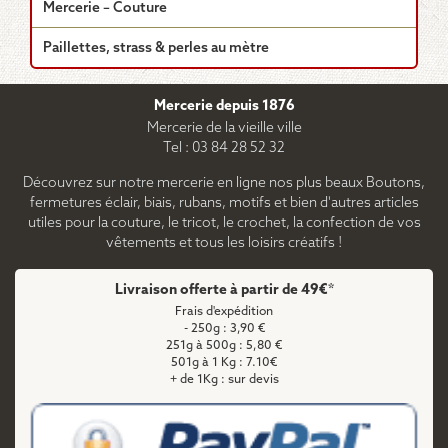
Mercerie – Couture
Paillettes, strass & perles au mètre
Mercerie depuis 1876
Mercerie de la vieille ville
Tel : 03 84 28 52 32
Découvrez sur notre mercerie en ligne nos plus beaux Boutons,
fermetures éclair, biais, rubans, motifs et bien d'autres articles
utiles pour la couture, le tricot, le crochet, la confection de vos
vêtements et tous les loisirs créatifs !
Livraison offerte à partir de 49€*
Frais d'expédition
- 250g : 3,90 €
251g à 500g : 5,80 €
501g à 1 Kg : 7.10€
+ de 1Kg : sur devis