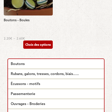
Boutons – Boules
Ce
Plage
2.20
€
–
2.60
€
de
produit
Choix des options
prix :
a
2.20€
plusieurs
à
2.60€
variations.
Les
Boutons
options
peuvent
Rubans, galons, tresses, cordons, biais……
être
choisies
Écussons – motifs
sur
la
Passementerie
page
du
Ouvrages – Broderies
produit