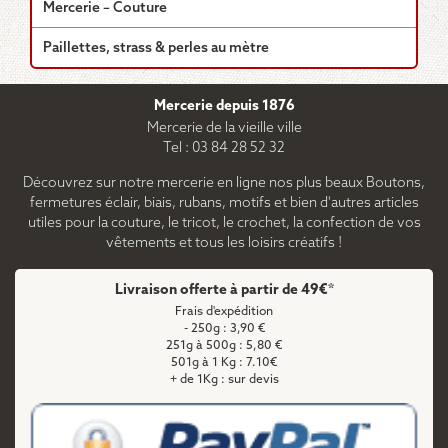
Mercerie – Couture
Paillettes, strass & perles au mètre
Mercerie depuis 1876
Mercerie de la vieille ville
Tel : 03 84 28 52 32
Découvrez sur notre mercerie en ligne nos plus beaux Boutons,
fermetures éclair, biais, rubans, motifs et bien d'autres articles
utiles pour la couture, le tricot, le crochet, la confection de vos
vêtements et tous les loisirs créatifs !
Livraison offerte à partir de 49€*
Frais d'expédition
- 250g : 3,90 €
251g à 500g : 5,80 €
501g à 1 Kg : 7.10€
+ de 1Kg : sur devis