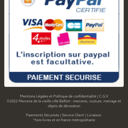
Mentions Légales et Politique de confidentialité
|
C.G.V
©2022 Mercerie de la vieille ville Belfort - mercerie, couture, metrage et
objets de décoration
Paiements Sécurisés
|
Service Client
|
Livraison.
*hors livres et en france métropolitaine