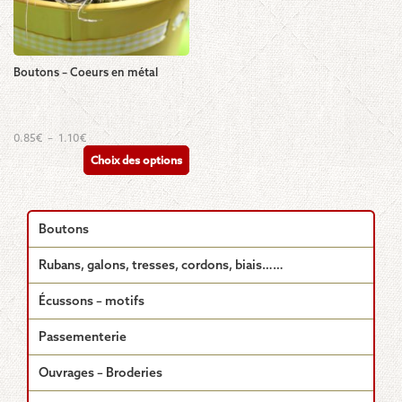
Boutons – Coeurs en métal
Ce
Plage
0.85
€
–
1.10
€
de
produit
Choix des options
prix :
a
0.85€
plusieurs
à
1.10€
variations.
Les
Boutons
options
peuvent
Rubans, galons, tresses, cordons, biais……
être
choisies
Écussons – motifs
sur
la
Passementerie
page
du
Ouvrages – Broderies
produit